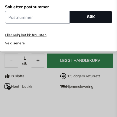
Søk etter postnummer
Velg butikk for å se lagerstatus
Postnummer
SØK
Kjøp online, bestill levering i kassen
Angi
postnummer
for å se lagerstatus
Eller velg butikk fra listen
Velg senere
149
NOK
LEGG I HANDLEKURV
stk
Antall
Prisløfte
365 dagers returrett
Hent i butikk
Hjemmelevering