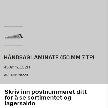
HÅNDSAG LAMINATE 450 MM 7 TPI
450mm, 152H
28220
ART.NR:
Handsåg för laminatgolv. Perfekt för att såga i
Skriv inn postnummeret ditt
laminatgolv med vår dubbelslipade universaltandning.
for å se sortimentet og
lagersaldo
Velg butikk