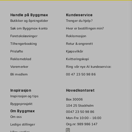
Handle på Byggmax
Kundeservice
Butikker og åpningstider
Trenger du hjelp?
Søk om Byggmax-konto
Hvor er bestillingen min?
Foretaksløsninger
Reklamasjon
Tilhengerbooking
Retur & angrerett
Prisløfte
Kjøpsvilkår
Reklameblad
Kvitteringskopi
Varemerker
Ring vår nye AI kundeservice:
Bli medlem
00 47 23 50 98 86
Inspirasjon
Hovedkontoret
Inspirasjon og tips
Box 30006
Byggeprosjekt
104 25 Stockholm
Om Byggmax
0047 23 50 98 86
Om oss
Man-Fre 10:00 – 16:00
Org.nr: 989 986 147
Ledige stillinger