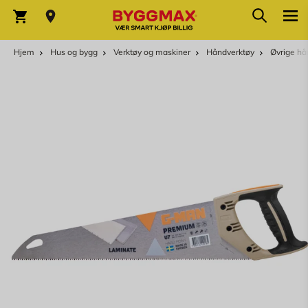
Skip to Content
Søk
Varekurv
Hjem
Hus og bygg
Verktøy og maskiner
Håndverktøy
Øvrige hå