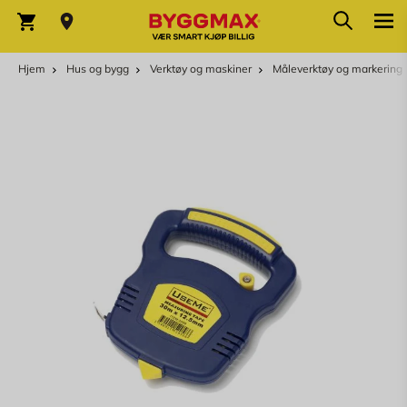
Skip to Content
Søk
Varekurv
Hjem
Hus og bygg
Verktøy og maskiner
Måleverktøy og markering