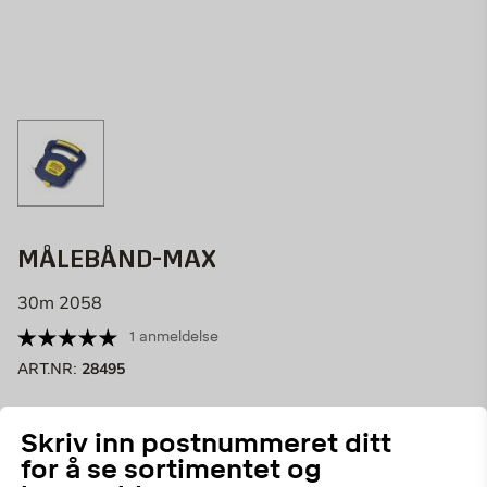
MÅLEBÅND-MAX
30m 2058
1 anmeldelse
28495
ART.NR:
Et smidig målebånd å bruke ved måling av lengre
Skriv inn postnummeret ditt
strekk.
for å se sortimentet og