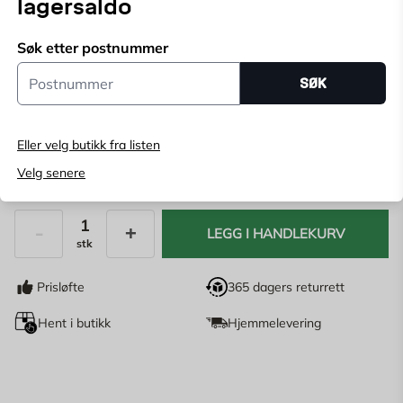
lagersaldo
Velg butikk
Søk etter postnummer
Velg butikk for å se lagerstatus
Postnummer
SØK
Kjøp online, bestill levering i kassen
Angi
postnummer
for å se lagerstatus
Eller velg butikk fra listen
Velg senere
169
NOK
LEGG I HANDLEKURV
stk
Antall
Prisløfte
365 dagers returrett
Hent i butikk
Hjemmelevering