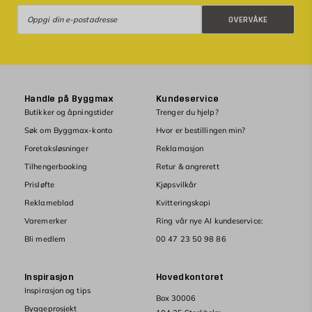
Overvåke
OVERVÅKE
Handle på Byggmax
Kundeservice
Butikker og åpningstider
Trenger du hjelp?
Søk om Byggmax-konto
Hvor er bestillingen min?
Foretaksløsninger
Reklamasjon
Tilhengerbooking
Retur & angrerett
Prisløfte
Kjøpsvilkår
Reklameblad
Kvitteringskopi
Varemerker
Ring vår nye AI kundeservice:
Bli medlem
00 47 23 50 98 86
Inspirasjon
Hovedkontoret
Inspirasjon og tips
Box 30006
Byggeprosjekt