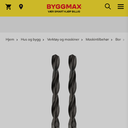
Søk
Skip to Content
Søk
Varekurv
Hjem
Hus og bygg
Verktøy og maskiner
Maskintilbehør
Bor