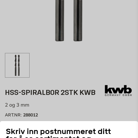
HSS-SPIRALBOR 2STK KWB
2 og 3 mm
288012
ART.NR:
DIN 338, høyreskjærende, type N, rullevalset, blå-svart
Skriv inn postnummeret ditt
farge, dampherdet, spissvinkel 118 grader, til f.eks.