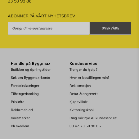
23 50 98 86
ABONNER PÅ VÅRT NYHETSBREV
Overvåke
OVERVÅKE
Handle på Byggmax
Kundeservice
Butikker og åpningstider
Trenger du hjelp?
Søk om Byggmax-konto
Hvor er bestillingen min?
Foretaksløsninger
Reklamasjon
Tilhengerbooking
Retur & angrerett
Prisløfte
Kjøpsvilkår
Reklameblad
Kvitteringskopi
Varemerker
Ring vår nye AI kundeservice:
Bli medlem
00 47 23 50 98 86