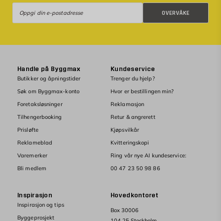
Overvåke
OVERVÅKE
Handle på Byggmax
Kundeservice
Butikker og åpningstider
Trenger du hjelp?
Søk om Byggmax-konto
Hvor er bestillingen min?
Foretaksløsninger
Reklamasjon
Tilhengerbooking
Retur & angrerett
Prisløfte
Kjøpsvilkår
Reklameblad
Kvitteringskopi
Varemerker
Ring vår nye AI kundeservice:
Bli medlem
00 47 23 50 98 86
Inspirasjon
Hovedkontoret
Inspirasjon og tips
Box 30006
Byggeprosjekt
104 25 Stockholm