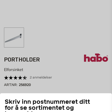
PORTHOLDER
Elforsinket
2 anmeldelser
256920
ART.NR:
Portholder av galvanisert stål. Monteres nederst på
Skriv inn postnummeret ditt
port eller dør. Bøylen felles ned for å holde porten åpen.
for å se sortimentet og