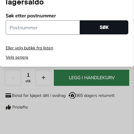
lagersaldo
Velg butikk
Søk etter postnummer
Velg butikk for å se lagerstatus
Postnummer
SØK
Kjøp online, bestill levering i kassen
Angi
postnummer
for å se lagerstatus
Eller velg butikk fra listen
Velg senere
69,95
NOK
LEGG I HANDLEKURV
stk
Antall
Betal for kjøpet ditt i avdrag
365 dagers returrett
Prisløfte