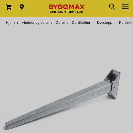
Skip to Content
Søk
Varekurv
Hjem
Vinduer og dører
Dører
Dørtilbehør
Dørstopp
Porthold