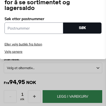
for å se sortimentet og
retningen.
Vis mer
lagersaldo
Søk etter postnummer
Velg butikk
Postnummer
Velg butikk for å se lagerstatus
SØK
Kjøp online, bestill levering i kassen
Eller velg butikk fra listen
Angi
postnummer
for å se lagerstatus
Velg senere
Størrelse:
94,95
NOK
Fra
LEGG I VAREKURV
stk
Antall