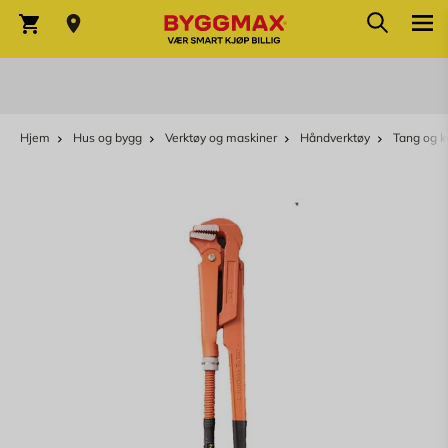
Søk
Skip to Content
Søk
Varekurv
Hjem
Hus og bygg
Verktøy og maskiner
Håndverktøy
Tang og k