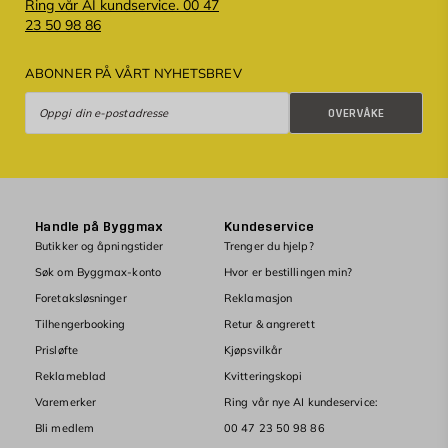
Ring vår AI kundservice. 00 47
23 50 98 86
ABONNER PÅ VÅRT NYHETSBREV
Overvåke
OVERVÅKE
Handle på Byggmax
Kundeservice
Butikker og åpningstider
Trenger du hjelp?
Søk om Byggmax-konto
Hvor er bestillingen min?
Foretaksløsninger
Reklamasjon
Tilhengerbooking
Retur & angrerett
Prisløfte
Kjøpsvilkår
Reklameblad
Kvitteringskopi
Varemerker
Ring vår nye AI kundeservice:
Bli medlem
00 47 23 50 98 86