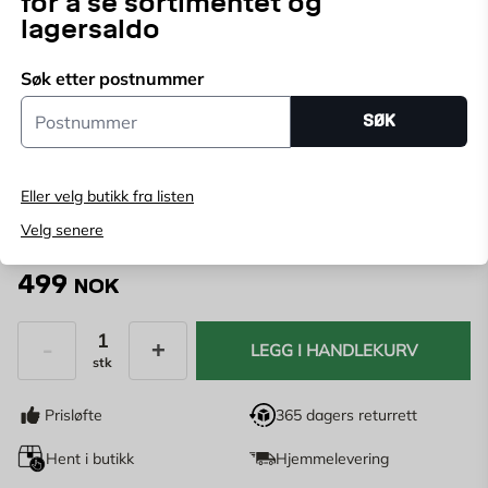
for å se sortimentet og
lagersaldo
Søk etter postnummer
Velg butikk
Postnummer
SØK
Velg butikk for å se lagerstatus
Kjøp online, bestill levering i kassen
Eller velg butikk fra listen
Angi
postnummer
for å se lagerstatus
Velg senere
499
NOK
LEGG I HANDLEKURV
stk
Antall
Prisløfte
365 dagers returrett
Hent i butikk
Hjemmelevering