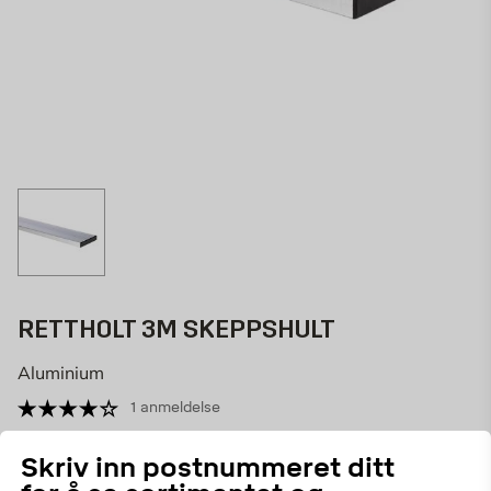
RETTHOLT 3M SKEPPSHULT
Aluminium
1 anmeldelse
28430
ART.NR:
Skriv inn postnummeret ditt
Et rettholt/en planke av kraftig aluminium på 3 m.