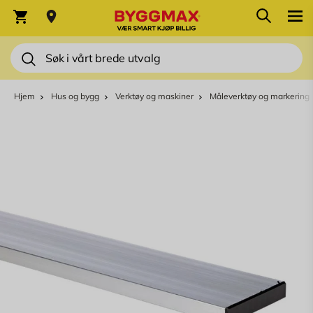
Skip to Content
Søk
Varekurv
Søk
Hjem
Hus og bygg
Verktøy og maskiner
Måleverktøy og markering