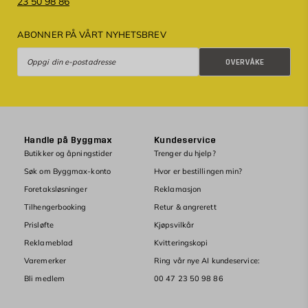
23 50 98 86
ABONNER PÅ VÅRT NYHETSBREV
Overvåke
OVERVÅKE
Handle på Byggmax
Kundeservice
Butikker og åpningstider
Trenger du hjelp?
Søk om Byggmax-konto
Hvor er bestillingen min?
Foretaksløsninger
Reklamasjon
Tilhengerbooking
Retur & angrerett
Prisløfte
Kjøpsvilkår
Reklameblad
Kvitteringskopi
Varemerker
Ring vår nye AI kundeservice:
Bli medlem
00 47 23 50 98 86