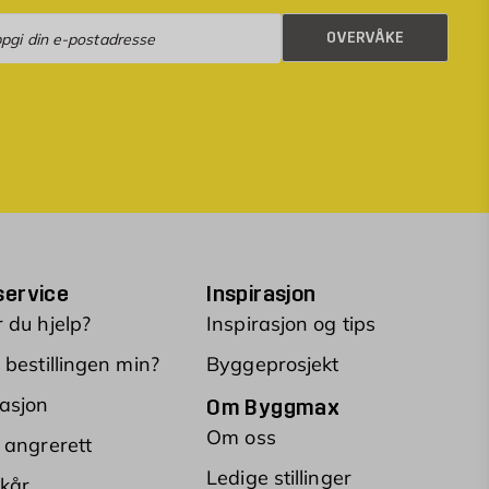
rvåke
OVERVÅKE
ervice
Inspirasjon
 du hjelp?
Inspirasjon og tips
 bestillingen min?
Byggeprosjekt
asjon
Om Byggmax
Om oss
 angrerett
Ledige stillinger
lkår