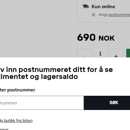
Kun online
Angi
postnumme
690
NOK
stk
Antall
iv inn postnummeret ditt for å se
Prisløfte
365 d
timentet og lagersaldo
tter postnummer
ummer
SØK
lg butikk fra listen
enere