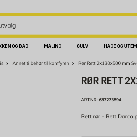
KKEN OG BAD
MALING
GULV
HAGE OG UTEM
is
Annet tilbehør til komfyren
Rør Rett 2x130x500 mm Sv
RØR RETT 2
687273894
ART.NR:
Rett rør - Rett Darco