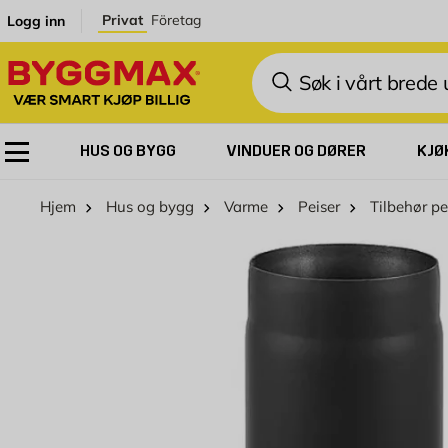
Skip to Content
Privat
Företag
Logg inn
Søk
HUS OG BYGG
VINDUER OG DØRER
KJØ
Hjem
Hus og bygg
Varme
Peiser
Tilbehør pe