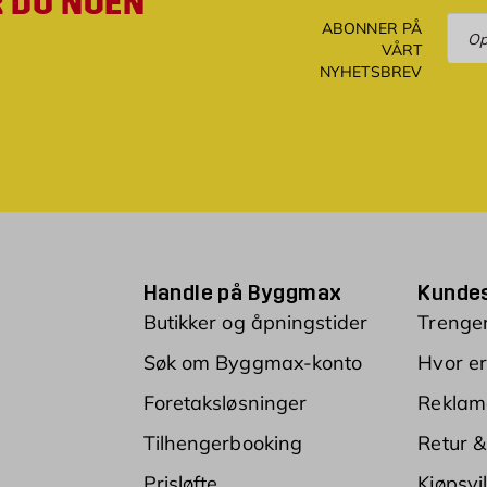
R DU NOEN
Ove
ABONNER PÅ
VÅRT
NYHETSBREV
Handle på Byggmax
Kundes
Butikker og åpningstider
Trenger
Søk om Byggmax-konto
Hvor er
Foretaksløsninger
Reklam
Tilhengerbooking
Retur &
Prisløfte
Kjøpsvi