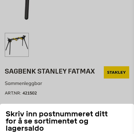
SAGBENK STANLEY FATMAX
Sammenleggbar
421502
ART.NR:
Sammenleggbar sagbenk som er smidig og enkel å
Skriv inn postnummeret ditt
håndtere.
for å se sortimentet og
lagersaldo
Velg butikk