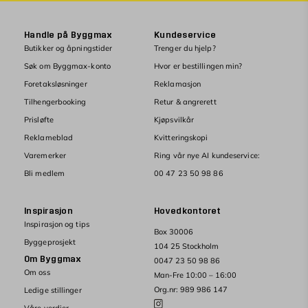
Handle på Byggmax
Kundeservice
Butikker og åpningstider
Trenger du hjelp?
Søk om Byggmax-konto
Hvor er bestillingen min?
Foretaksløsninger
Reklamasjon
Tilhengerbooking
Retur & angrerett
Prisløfte
Kjøpsvilkår
Reklameblad
Kvitteringskopi
Varemerker
Ring vår nye AI kundeservice:
Bli medlem
00 47 23 50 98 86
Inspirasjon
Hovedkontoret
Inspirasjon og tips
Box 30006
Byggeprosjekt
104 25 Stockholm
Om Byggmax
0047 23 50 98 86
Om oss
Man-Fre 10:00 – 16:00
Org.nr: 989 986 147
Ledige stillinger