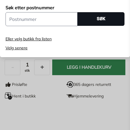
Søk etter postnummer
Velg butikk for å se lagerstatus
Postnummer
SØK
Kjøp online, bestill levering i kassen
Angi
postnummer
for å se lagerstatus
Eller velg butikk fra listen
Velg senere
1 445
NOK
LEGG I HANDLEKURV
stk
Antall
Prisløfte
365 dagers returrett
Hent i butikk
Hjemmelevering