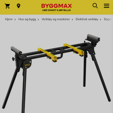
Skip to Content
Søk
Varekurv
Hjem
Hus og bygg
Verktøy og maskiner
Elektrisk verktøy
Sager