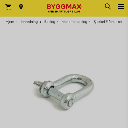
Skip to Content
Søk
Varekurv
Hjem
Innredning
Beslag
Maritime beslag
Sjakkel Elforsinket