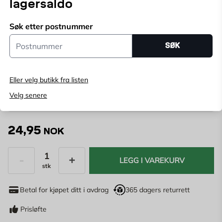
lagersaldo
Velg butikk for å se lagerstatus
Søk etter postnummer
Postnummer
Kjøp online, bestill levering i kassen
SØK
Angi
postnummer
for å se lagerstatus
Eller velg butikk fra listen
Modell:
Velg senere
24,95
NOK
LEGG I VAREKURV
stk
Antall
Betal for kjøpet ditt i avdrag
365 dagers returrett
Prisløfte