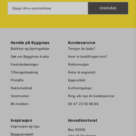
Overvåke
OVERVÅKE
Handle på Byggmax
Kundeservice
Butikker og åpningstider
Trenger du hjelp?
Søk om Byggmax-konto
Hvor er bestillingen min?
Foretaksløsninger
Reklamasjon
Tilhengerbooking
Retur & angrerett
Prisløfte
Kjøpsvilkår
Reklameblad
Kvitteringskopi
Varemerker
Ring vår nye AI kundeservice:
Bli medlem
00 47 23 50 98 86
Inspirasjon
Hovedkontoret
Inspirasjon og tips
Box 30006
Byggeprosjekt