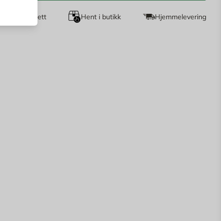
agers returrett
Hent i butikk
Hjemmelevering