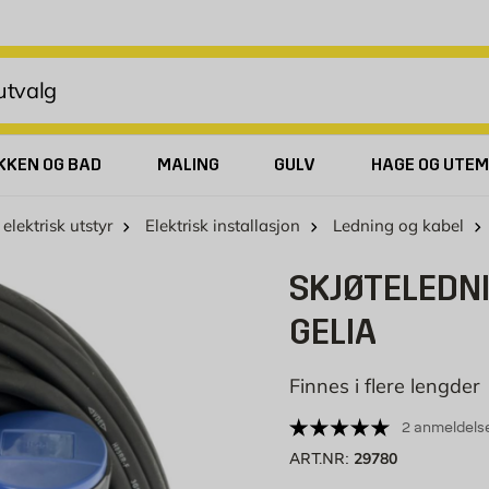
KKEN OG BAD
MALING
GULV
HAGE OG UTEM
 elektrisk utstyr
Elektrisk installasjon
Ledning og kabel
SKJØTELEDN
GELIA
Finnes i flere lengder
2 anmeldels
29780
ART.NR: