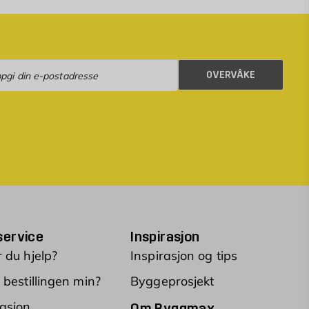
rvåke
OVERVÅKE
ervice
Inspirasjon
 du hjelp?
Inspirasjon og tips
 bestillingen min?
Byggeprosjekt
asjon
Om Byggmax