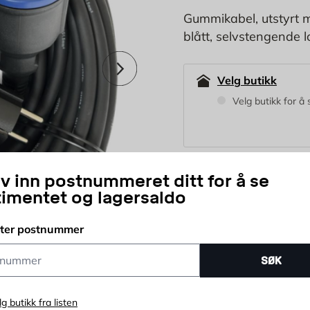
Gummikabel, utstyrt 
blått, selvstengende l
Neste
Velg butikk
Velg butikk for å 
Lengde:
iv inn postnummeret ditt for å se
timentet og lagersaldo
10 m
25 m
tter postnummer
269
NOK
ummer
Fra
SØK
stk
lg butikk fra listen