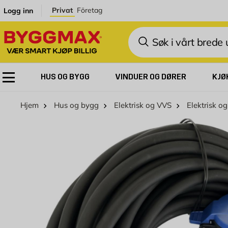
Skip to Content
Privat
Företag
Logg inn
Søk
HUS OG BYGG
VINDUER OG DØRER
KJØ
Hjem
Hus og bygg
Elektrisk og VVS
Elektrisk og