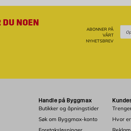
R DU NOEN
Ove
ABONNER PÅ
VÅRT
NYHETSBREV
Handle på Byggmax
Kundes
Butikker og åpningstider
Trenger
Søk om Byggmax-konto
Hvor er
Foretaksløsninger
Reklam