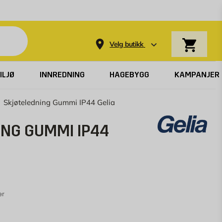
Varekurv
Velg butikk
ILJØ
INNREDNING
HAGEBYGG
KAMPANJER
Skjøteledning Gummi IP44 Gelia
ING GUMMI IP44
er