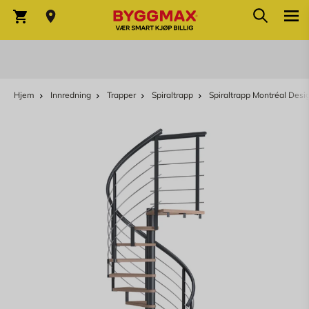
Søk
Skip to Content
Søk
Varekurv
Hjem
Innredning
Trapper
Spiraltrapp
Spiraltrapp Montréal Desi