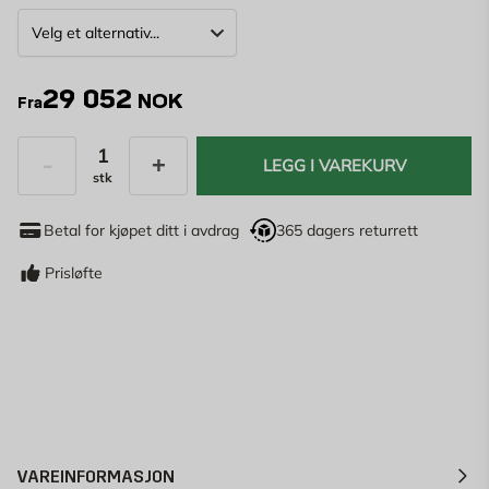
29 052
NOK
Fra
LEGG I VAREKURV
stk
Antall
Betal for kjøpet ditt i avdrag
365 dagers returrett
Prisløfte
VAREINFORMASJON