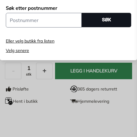
Søk etter postnummer
Velg butikk for å se lagerstatus
Postnummer
SØK
Kjøp online, bestill levering i kassen
Angi
postnummer
for å se lagerstatus
Eller velg butikk fra listen
Velg senere
23,95
NOK
LEGG I HANDLEKURV
stk
Antall
Prisløfte
365 dagers returrett
Hent i butikk
Hjemmelevering