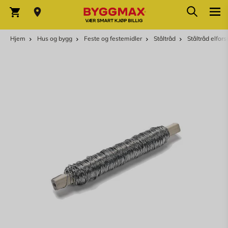
Skip to Content
Søk
Varekurv
Hjem
Hus og bygg
Feste og festemidler
Ståltråd
Ståltråd elfors