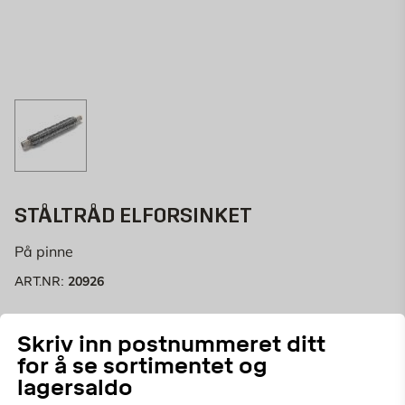
STÅLTRÅD ELFORSINKET
På pinne
20926
ART.NR:
45 meter ståltråd på pinne for ulike bruksområder.
Skriv inn postnummeret ditt
for å se sortimentet og
lagersaldo
Velg butikk