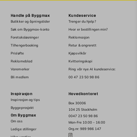
Handle på Byggmax
Kundeservice
Butikker og åpningstider
Trenger du hjelp?
Søk om Byggmax-konto
Hvor er bestillingen min?
Foretaksløsninger
Reklamasjon
Tilhengerbooking
Retur & angrerett
Prisløfte
Kjøpsvilkår
Reklameblad
Kvitteringskopi
Varemerker
Ring vår nye AI kundeservice:
Bli medlem
00 47 23 50 98 86
Inspirasjon
Hovedkontoret
Inspirasjon og tips
Box 30006
Byggeprosjekt
104 25 Stockholm
Om Byggmax
0047 23 50 98 86
Om oss
Man-Fre 10:00 – 16:00
Org.nr: 989 986 147
Ledige stillinger