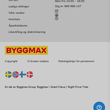
Om oss
Man-Fre 10:00 – 16:00
Org.nr: 989 986 147
Ledige stillinger
Våre verdier
Investors
Åpenhetsloven
Likestilling og diskriminering
Copyright
Vi bruker cookies
Retningslinjer for personvern
En del av Byggmax Group:
Byggmax
|
Grønt Fokus
|
Right Price Tiles