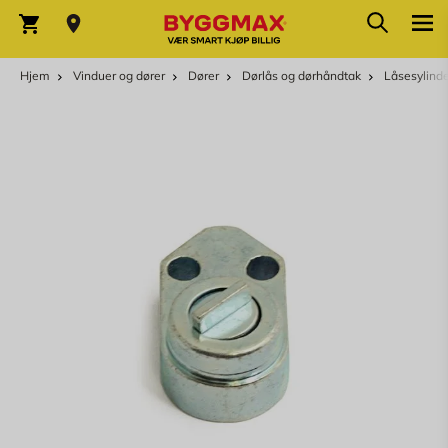
Skip to Content
Søk
Varekurv
Hjem
Vinduer og dører
Dører
Dørlås og dørhåndtak
Låsesylind