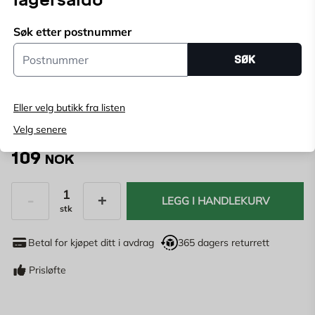
flere høyder. Laget i zamak med overflatebehandling i
elektrogalvanisering for økt holdbarhet.
Søk etter postnummer
Velg butikk
Postnummer
Velg butikk for å se lagerstatus
SØK
Kjøp online, bestill levering i kassen
Eller velg butikk fra listen
Angi
postnummer
for å se lagerstatus
Velg senere
109
NOK
LEGG I HANDLEKURV
stk
Antall
Betal for kjøpet ditt i avdrag
365 dagers returrett
Prisløfte