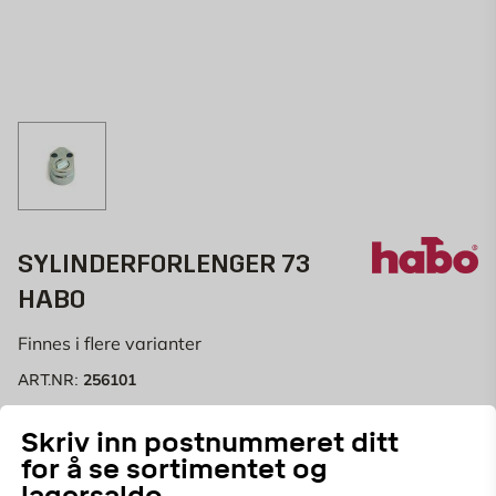
SYLINDERFORLENGER 73
HABO
Finnes i flere varianter
256101
ART.NR:
Sylinderforlenger Habo 73
Skriv inn postnummeret ditt
Sylinderforlenger Habo 73 er designet for
for å se sortimentet og
gjennomgående montering på oval sylinder og finnes i
Vis mer
lagersaldo