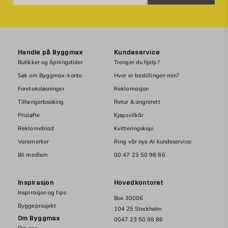
Handle på Byggmax
Kundeservice
Butikker og åpningstider
Trenger du hjelp?
Søk om Byggmax-konto
Hvor er bestillingen min?
Foretaksløsninger
Reklamasjon
Tilhengerbooking
Retur & angrerett
Prisløfte
Kjøpsvilkår
Reklameblad
Kvitteringskopi
Varemerker
Ring vår nye AI kundeservice:
Bli medlem
00 47 23 50 98 86
Inspirasjon
Hovedkontoret
Inspirasjon og tips
Box 30006
Byggeprosjekt
104 25 Stockholm
Om Byggmax
0047 23 50 98 86