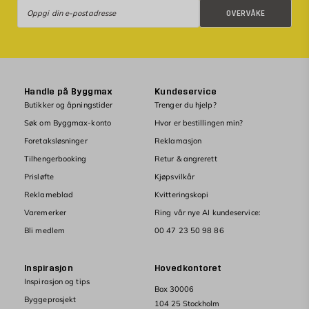
Overvåke
OVERVÅKE
Handle på Byggmax
Kundeservice
Butikker og åpningstider
Trenger du hjelp?
Søk om Byggmax-konto
Hvor er bestillingen min?
Foretaksløsninger
Reklamasjon
Tilhengerbooking
Retur & angrerett
Prisløfte
Kjøpsvilkår
Reklameblad
Kvitteringskopi
Varemerker
Ring vår nye AI kundeservice:
Bli medlem
00 47 23 50 98 86
Inspirasjon
Hovedkontoret
Inspirasjon og tips
Box 30006
Byggeprosjekt
104 25 Stockholm