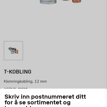
T-KOBLING
Klemringkobling, 12 mm
31610
ART.NR:
Skriv inn postnummeret ditt
Klemringkoblingen er ment for bruk i installasjoner for
for å se sortimentet og
springvann og varmeanlegg. Koblingen har tre