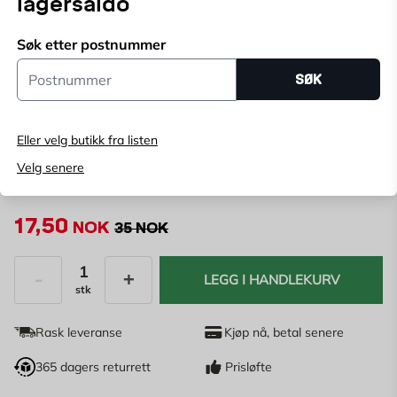
lagersaldo
klemringkoblinger 12 mm og brukes til T-koblinger.
Vis mer
Søk etter postnummer
Postnummer
Velg butikk
SØK
Velg butikk for å se lagerstatus
Eller velg butikk fra listen
Kjøp online, bestill levering i kassen
Angi
postnummer
for å se lagerstatus
Velg senere
17,50
NOK
35 NOK
LEGG I HANDLEKURV
stk
Antall
Rask leveranse
Kjøp nå, betal senere
365 dagers returrett
Prisløfte