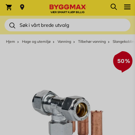
Skip to Content
Søk
Varekurv
Søk
Hjem
Hage og utemiljø
Vanning
Tilbehør vanning
Slangekoblin
50%