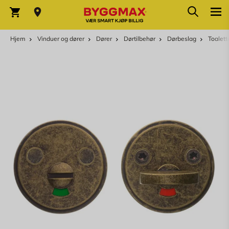
Skip to Content
Søk
Varekurv
Hjem
Vinduer og dører
Dører
Dørtilbehør
Dørbeslag
Toalett