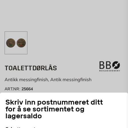
TOALETTDØRLÅS
Antikk messingfinish, Antik messingfinish
25664
ART.NR:
Skriv inn postnummeret ditt
Velg butikk
for å se sortimentet og
lagersaldo
Velg butikk for å se lagerstatus