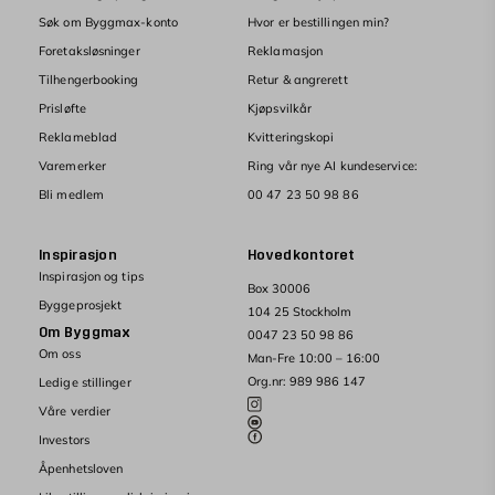
Søk om Byggmax-konto
Hvor er bestillingen min?
Foretaksløsninger
Reklamasjon
Tilhengerbooking
Retur & angrerett
Prisløfte
Kjøpsvilkår
Reklameblad
Kvitteringskopi
Varemerker
Ring vår nye AI kundeservice:
Bli medlem
00 47 23 50 98 86
Inspirasjon
Hovedkontoret
Inspirasjon og tips
Box 30006
Byggeprosjekt
104 25 Stockholm
Om Byggmax
0047 23 50 98 86
Om oss
Man-Fre 10:00 – 16:00
Org.nr: 989 986 147
Ledige stillinger
Våre verdier
Investors
Åpenhetsloven