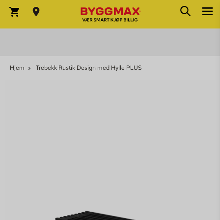
Søk
Skip to Content
Søk
Varekurv
Hjem
Trebekk Rustik Design med Hylle PLUS