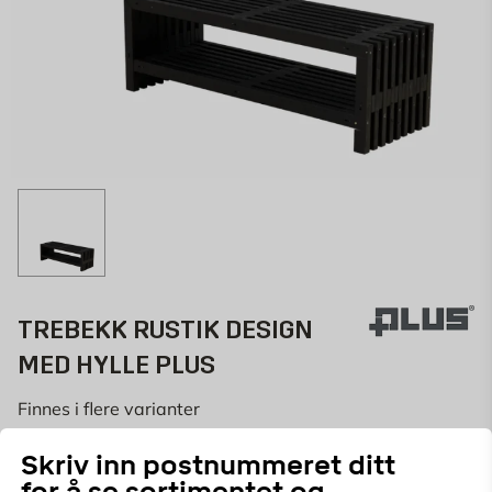
TREBEKK RUSTIK DESIGN
MED HYLLE PLUS
Finnes i flere varianter
687284221
ART.NR:
Skriv inn postnummeret ditt
for å se sortimentet og