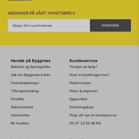
ABONNER PÅ VÅRT NYHETSBREV
Overvåke
OVERVÅKE
Handle på Byggmax
Kundeservice
Butikker og åpningstider
Trenger du hjelp?
Søk om Byggmax-konto
Hvor er bestillingen min?
Foretaksløsninger
Reklamasjon
Tilhengerbooking
Retur & angrerett
Prisløfte
Kjøpsvilkår
Reklameblad
Kvitteringskopi
Varemerker
Ring vår nye AI kundeservice:
Bli medlem
00 47 23 50 98 86