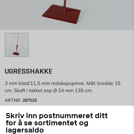
UGRESSHAKKE
3 mm blad/11,5 mm redskapspinne. Mål: bredde 15
cm. Skaft i lakket asp Ø 24 mm 135 cm.
287025
ART.NR:
Hageskyffel brukes til å fjerne ugress på grusveien eller
Skriv inn postnummeret ditt
i bedet.
for å se sortimentet og
lagersaldo