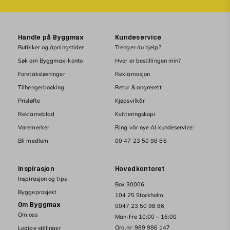
Handle på Byggmax
Kundeservice
Butikker og åpningstider
Trenger du hjelp?
Søk om Byggmax-konto
Hvor er bestillingen min?
Foretaksløsninger
Reklamasjon
Tilhengerbooking
Retur & angrerett
Prisløfte
Kjøpsvilkår
Reklameblad
Kvitteringskopi
Varemerker
Ring vår nye AI kundeservice:
Bli medlem
00 47 23 50 98 86
Inspirasjon
Hovedkontoret
Inspirasjon og tips
Box 30006
Byggeprosjekt
104 25 Stockholm
Om Byggmax
0047 23 50 98 86
Om oss
Man-Fre 10:00 – 16:00
Org.nr: 989 986 147
Ledige stillinger