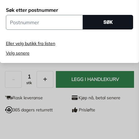
Velg butikk
Søk etter postnummer
Velg butikk for å se lagerstatus
Postnummer
SØK
Kjøp online, bestill levering i kassen
Angi
postnummer
for å se lagerstatus
Eller velg butikk fra listen
Velg senere
119
NOK
LEGG I HANDLEKURV
stk
Antall
Rask leveranse
Kjøp nå, betal senere
365 dagers returrett
Prisløfte