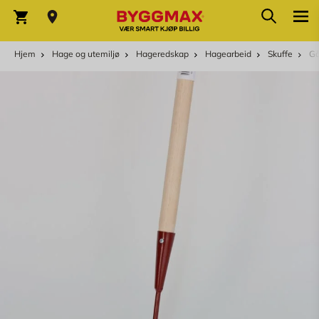
Skip to Content
Søk
Varekurv
Hjem
Hage og utemiljø
Hageredskap
Hagearbeid
Skuffe
Gå