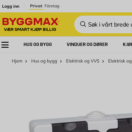
Skip to Content
Privat
Företag
Logg inn
Søk
HUS OG BYGG
VINDUER OG DØRER
KJØ
Hjem
Hus og bygg
Elektrisk og VVS
Elektrisk og