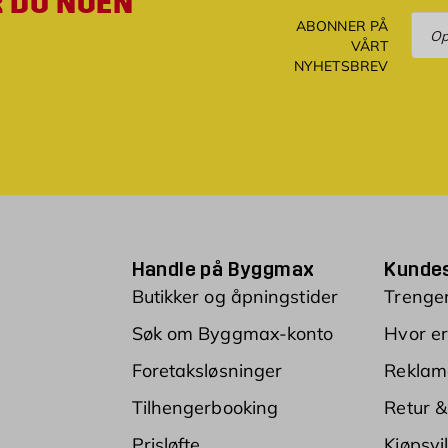
R DU NOEN
Ove
ABONNER PÅ
VÅRT
NYHETSBREV
Handle på Byggmax
Kundes
Butikker og åpningstider
Trenger
Søk om Byggmax-konto
Hvor er
Foretaksløsninger
Reklam
Tilhengerbooking
Retur &
Prisløfte
Kjøpsvi