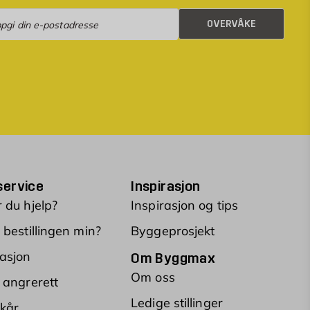
rvåke
OVERVÅKE
ervice
Inspirasjon
 du hjelp?
Inspirasjon og tips
 bestillingen min?
Byggeprosjekt
asjon
Om Byggmax
Om oss
 angrerett
Ledige stillinger
lkår