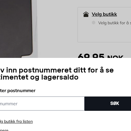
Velg butikk
Velg butikk for å 
69,95
NOK
iv inn postnummeret ditt for å se
timentet og lagersaldo
stk
Antall
tter postnummer
Prisløfte
365 d
ummer
SØK
lg butikk fra listen
enere