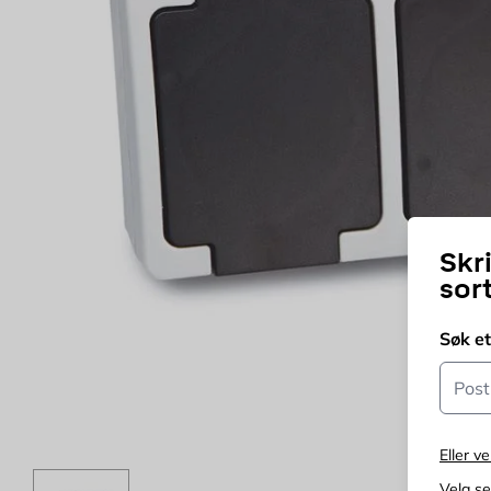
Skr
sor
Søk e
Postn
Eller ve
Velg s