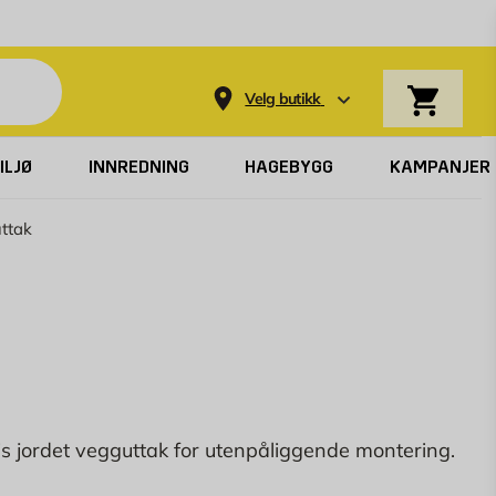
Varekurv
Velg butikk
ILJØ
INNREDNING
HAGEBYGG
KAMPANJER
ttak
eis jordet vegguttak for utenpåliggende montering.