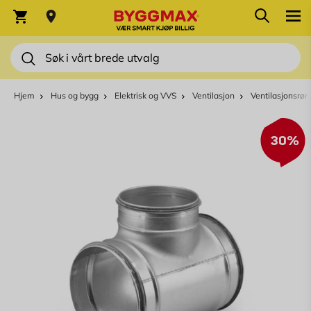
Skip to Content
Søk
Varekurv
Søk
Hjem
Hus og bygg
Elektrisk og VVS
Ventilasjon
Ventilasjonsrør
30%