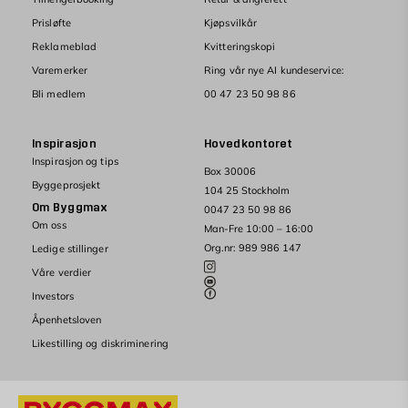
Prisløfte
Kjøpsvilkår
Reklameblad
Kvitteringskopi
Varemerker
Ring vår nye AI kundeservice:
Bli medlem
00 47 23 50 98 86
Inspirasjon
Hovedkontoret
Inspirasjon og tips
Box 30006
Byggeprosjekt
104 25 Stockholm
Om Byggmax
0047 23 50 98 86
Om oss
Man-Fre 10:00 – 16:00
Org.nr: 989 986 147
Ledige stillinger
Våre verdier
Investors
Åpenhetsloven
Likestilling og diskriminering