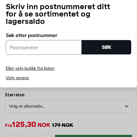
Skriv inn postnummeret ditt
Ventilasjonsrør Fresh T-rør i galvanisert stålplate er
for å se sortimentet og
perfekt for alle typer sirkulær kanalføring. Dette
lagersaldo
allsidige rørsystemet tilbyr fleksibilitet og enkel
Vis mer
installasjon, noe som gjør det ideelt for forskjellige
Søk etter postnummer
bruksområder innen ventilasjon.
Postnummer
Velg butikk
SØK
Velg butikk for å se lagerstatus
Kjøp online, bestill levering i kassen
Eller velg butikk fra listen
Angi
postnummer
for å se lagerstatus
Velg senere
Størrelse:
125,30
NOK
179 NOK
Fra