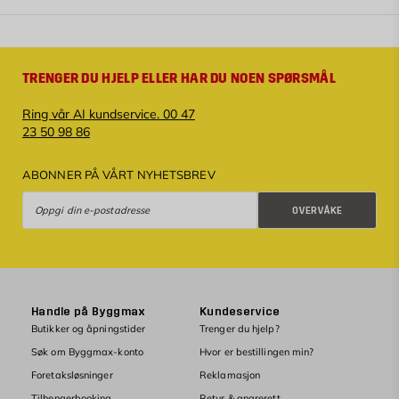
TRENGER DU HJELP ELLER HAR DU NOEN SPØRSMÅL
Ring vår AI kundservice. 00 47
23 50 98 86
ABONNER PÅ VÅRT NYHETSBREV
Overvåke
OVERVÅKE
Handle på Byggmax
Kundeservice
Butikker og åpningstider
Trenger du hjelp?
Søk om Byggmax-konto
Hvor er bestillingen min?
Foretaksløsninger
Reklamasjon
Tilhengerbooking
Retur & angrerett