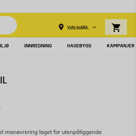
Varekurv
Velg butikk
ILJØ
INNREDNING
HAGEBYGG
KAMPANJER
IL
e
el manøvrering laget for utenpåliggende