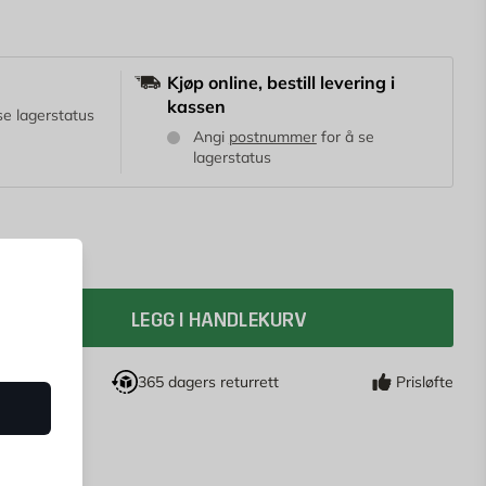
Kjøp online, bestill levering i
kassen
se lagerstatus
Angi
postnummer
for å se
lagerstatus
29 NOK
LEGG I HANDLEKURV
drag
365 dagers returrett
Prisløfte