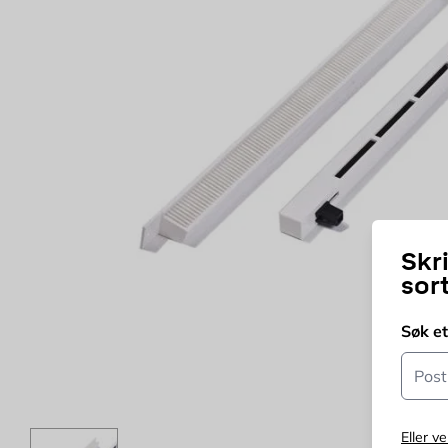
Skr
sor
Søk e
Postn
Eller ve