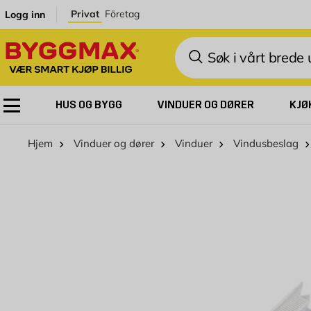
Skip to Content
Privat
Företag
Logg inn
Søk
HUS OG BYGG
VINDUER OG DØRER
KJØ
Hjem
Vinduer og dører
Vinduer
Vindusbeslag