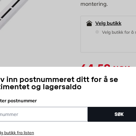
montering.
Velg butikk
Velg butikk for å 
64,50
NOK
1
iv inn postnummeret ditt for å se
timentet og lagersaldo
stk
Antall
tter postnummer
Betal for kjøpet ditt i av
ummer
SØK
lg butikk fra listen