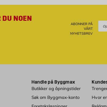
R DU NOEN
Ove
ABONNER PÅ
VÅRT
NYHETSBREV
Handle på Byggmax
Kundes
Butikker og åpningstider
Trenger
Søk om Byggmax-konto
Hvor er
Foretaksløsninger
Reklam