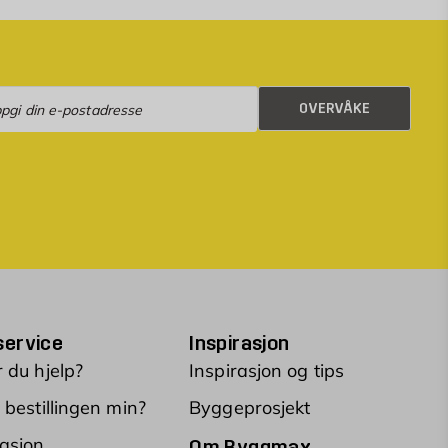
rvåke
OVERVÅKE
ervice
Inspirasjon
 du hjelp?
Inspirasjon og tips
 bestillingen min?
Byggeprosjekt
asjon
Om Byggmax