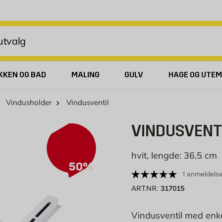
KKEN OG BAD
MALING
GULV
HAGE OG UTEM
Vindusholder
Vindusventil
VINDUSVENT
hvit, lengde: 36,5 cm
50%
1 anmeldels
317015
ART.NR:
Vindusventil med enk