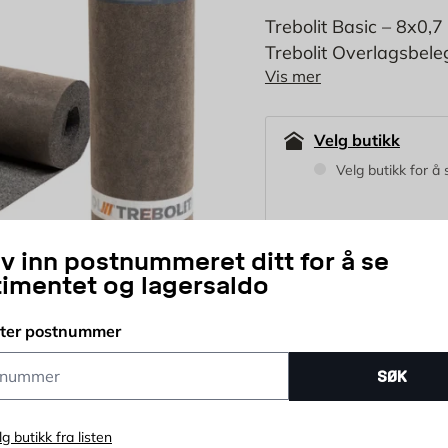
Trebolit Basic – 8x0,7
Trebolit Overlagsbel
Vis mer
topplag på mindre tak
tak inkluderer for eks
Velg butikk
Velg butikk for å 
iv inn postnummeret ditt for å se
629
timentet og lagersaldo
NOK
tter postnummer
ummer
stk
SØK
Antall
Prisløfte
365 d
lg butikk fra listen