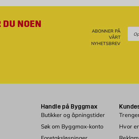
R DU NOEN
Ove
ABONNER PÅ
VÅRT
NYHETSBREV
Handle på Byggmax
Kundes
Butikker og åpningstider
Trenger
Søk om Byggmax-konto
Hvor er
Foretaksløsninger
Reklam