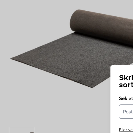
Skr
sor
Søk e
Postn
Eller ve