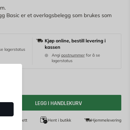
 m.
egg Basic er et overlagsbelegg som brukes som
 med en takhelling på minst 14 grader. Mindre
empel boder, sykkelskur og lekestuer.
Kjøp online, bestill levering i
kassen
se lagerstatus
Angi
postnummer
for å se
lagerstatus
LEGG I HANDLEKURV
agers returrett
Hent i butikk
Hjemmelevering