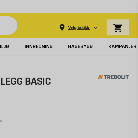
Varekurv
Velg butikk
ILJØ
INNREDNING
HAGEBYGG
KAMPANJER
LEGG BASIC
er