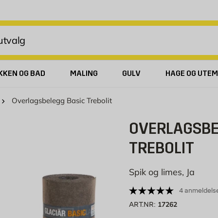
KKEN OG BAD
MALING
GULV
HAGE OG UTEM
Overlagsbelegg Basic Trebolit
OVERLAGSBE
TREBOLIT
Spik og limes, Ja
4 anmeldels
17262
ART.NR: