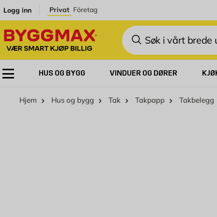
Skip to Content
Privat
Företag
Logg inn
Søk
HUS OG BYGG
VINDUER OG DØRER
KJØ
Hjem
Hus og bygg
Tak
Takpapp
Takbelegg