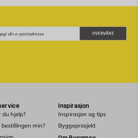
rvåke
OVERVÅKE
ervice
Inspirasjon
 du hjelp?
Inspirasjon og tips
 bestillingen min?
Byggeprosjekt
asjon
Om Byggmax