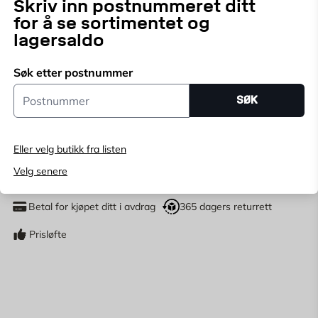
Skriv inn postnummeret ditt
for å se sortimentet og
Velg butikk for å se lagerstatus
lagersaldo
Kjøp online, bestill levering i kassen
Søk etter postnummer
Angi
postnummer
for å se lagerstatus
Postnummer
SØK
69,95
NOK
Eller velg butikk fra listen
LEGG I HANDLEKURV
Velg senere
stk
Antall
Betal for kjøpet ditt i avdrag
365 dagers returrett
Prisløfte