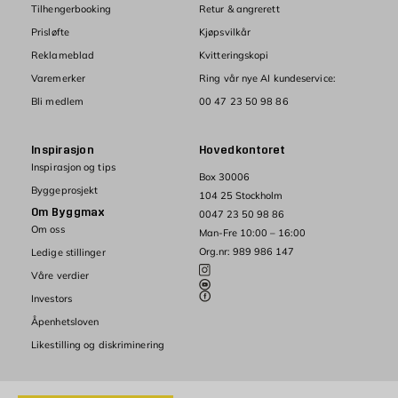
Tilhengerbooking
Retur & angrerett
Prisløfte
Kjøpsvilkår
Reklameblad
Kvitteringskopi
Varemerker
Ring vår nye AI kundeservice:
Bli medlem
00 47 23 50 98 86
Inspirasjon
Hovedkontoret
Inspirasjon og tips
Box 30006
Byggeprosjekt
104 25 Stockholm
Om Byggmax
0047 23 50 98 86
Om oss
Man-Fre 10:00 – 16:00
Org.nr: 989 986 147
Ledige stillinger
Våre verdier
Investors
Åpenhetsloven
Likestilling og diskriminering