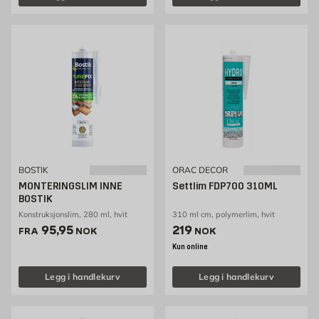
BOSTIK
ORAC DECOR
MONTERINGSLIM INNE
Settlim FDP700 310ML
BOSTIK
Konstruksjonslim, 280 ml, hvit
310 ml cm, polymerlim, hvit
Pris 95.95 NOK /stk
Pris 219 NOK /stk
95,95
219
FRA
NOK
NOK
Kun online
Legg i handlekurv
Legg i handlekurv