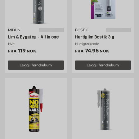
MIDUN
BOSTIK
Lim & Byggfog - All in one
Hurtiglim Bostik 3 g
Hvit
Hurtigtørkende
Pris 119 NOK /stk
Pris 74.95 NOK /stk
119
74,95
FRA
NOK
FRA
NOK
Legg i handlekurv
Legg i handlekurv