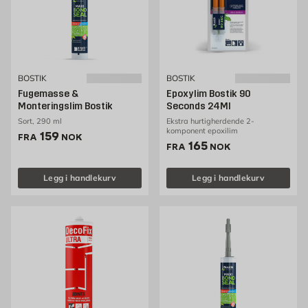
BOSTIK
BOSTIK
Fugemasse &
Epoxylim Bostik 90
Monteringslim Bostik
Seconds 24Ml
Sort, 290 ml
Ekstra hurtigherdende 2-
komponent epoxilim
Pris 159 NOK /stk
159
FRA
NOK
Pris 165 NOK /stk
165
FRA
NOK
Legg i handlekurv
Legg i handlekurv