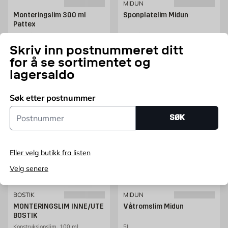
MIDUN
Monteringslim 300 ml
Sponplatelim Midun
Pattex
300 ml
300ml
Pris 115 NOK /stk
Pris 74.95 NOK /stk
115
74,95
Skriv inn postnummeret ditt
FRA
NOK
FRA
NOK
for å se sortimentet og
Legg i handlekurv
Legg i handlekurv
lagersaldo
Søk etter postnummer
Postnummer
SØK
Eller velg butikk fra listen
Velg senere
BOSTIK
MIDUN
MONTERINGSLIM INNE/UTE
Våtromslim Midun
BOSTIK
Konstruksjonslim, 100 ml
5L