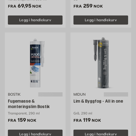
Pris 69.95 NOK /stk
Pris 259 NOK /stk
69,95
259
FRA
NOK
FRA
NOK
Legg i handlekurv
Legg i handlekurv
BOSTIK
MIDUN
Fugemasse &
Lim & Byggfog - All in one
monteringslim Bostik
Transparent, 290 ml
Grå, 290 ml
Pris 159 NOK /stk
Pris 119 NOK /stk
159
119
FRA
NOK
FRA
NOK
Legg i handlekurv
Legg i handlekurv