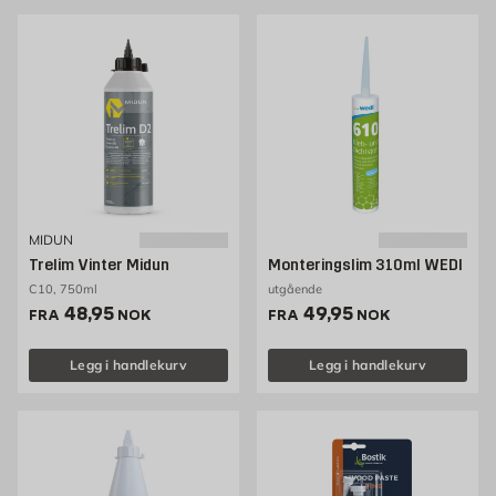
MIDUN
Trelim Vinter Midun
Monteringslim 310ml WEDI
C10, 750ml
utgående
Pris 48.95 NOK /stk
Pris 49.95 NOK /stk
48,95
49,95
FRA
NOK
FRA
NOK
Legg i handlekurv
Legg i handlekurv