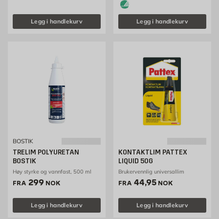
Legg i handlekurv
Legg i handlekurv
BOSTIK
TRELIM POLYURETAN
KONTAKTLIM PATTEX
BOSTIK
LIQUID 50G
Høy styrke og vannfast, 500 ml
Brukervennlig universallim
Pris 299 NOK /stk
Pris 44.95 NOK /stk
299
44,95
FRA
NOK
FRA
NOK
Legg i handlekurv
Legg i handlekurv