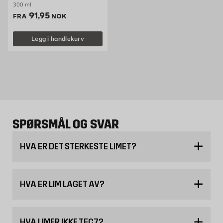
300 ml
Pris 91.95 NOK /stk
91,95
FRA
NOK
Legg i handlekurv
SPØRSMÅL OG SVAR
HVA ER DET STERKESTE LIMET?
HVA ER LIM LAGET AV?
HVA LIMER IKKE TEC7?