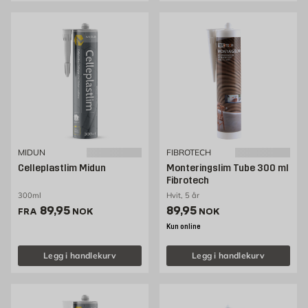
MIDUN
FIBROTECH
Celleplastlim Midun
Monteringslim Tube 300 ml
Fibrotech
300ml
Hvit, 5 år
Pris 89.95 NOK /stk
Pris 89.95 NOK /stk
89,95
89,95
FRA
NOK
NOK
Kun online
Legg i handlekurv
Legg i handlekurv