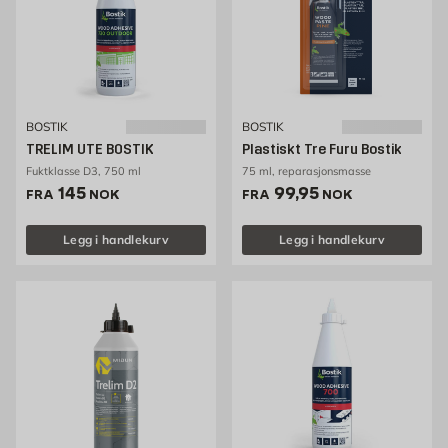
BOSTIK
BOSTIK
TRELIM UTE BOSTIK
Plastiskt Tre Furu Bostik
Fuktklasse D3, 750 ml
75 ml, reparasjonsmasse
Pris 145 NOK /stk
Pris 99.95 NOK /stk
145
99,95
FRA
NOK
FRA
NOK
Legg i handlekurv
Legg i handlekurv