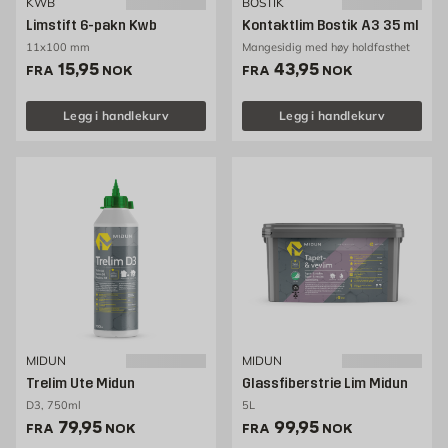
KWB
BOSTIK
Limstift 6-pakn Kwb
Kontaktlim Bostik A3 35 ml
11x100 mm
Mangesidig med høy holdfasthet
Pris 15.95 NOK /stk
Pris 43.95 NOK /stk
15,95
43,95
FRA
NOK
FRA
NOK
Legg i handlekurv
Legg i handlekurv
MIDUN
MIDUN
Trelim Ute Midun
Glassfiberstrie Lim Midun
D3, 750ml
5L
Pris 79.95 NOK /stk
Pris 99.95 NOK /stk
79,95
99,95
FRA
NOK
FRA
NOK