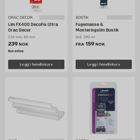
ORAC DECOR
BOSTIK
Lim FX400 DecoFix Ultra
Fugemasse &
Orac Decor
Monteringslim Bostik
230 mm, 60 mm
Grå, 290 ml
Pris 239 NOK /stk
Pris 159 NOK /stk
239
159
NOK
FRA
NOK
Kun online
Legg i handlekurv
Legg i handlekurv