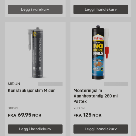
Legg i varekurv
Legg i handlekurv
MIDUN
Konstruksjonslim Midun
Monteringslim
Vannbestandig 280 ml
Pattex
300ml
280 ml
Pris 69.95 NOK /stk
Pris 125 NOK /stk
69,95
125
FRA
NOK
FRA
NOK
Legg i handlekurv
Legg i handlekurv