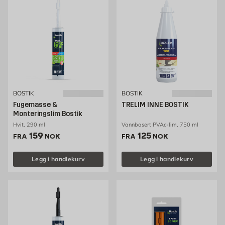
BOSTIK
BOSTIK
Fugemasse &
TRELIM INNE BOSTIK
Monteringslim Bostik
Hvit, 290 ml
Vannbasert PVAc-lim, 750 ml
Pris 159 NOK /stk
Pris 125 NOK /stk
159
125
FRA
NOK
FRA
NOK
Legg i handlekurv
Legg i handlekurv