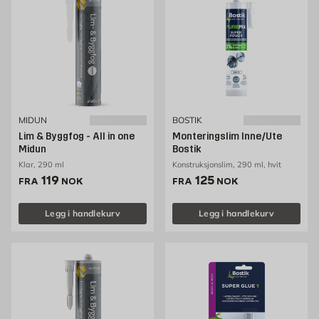
MIDUN
BOSTIK
Lim & Byggfog - All in one
Monteringslim Inne/Ute
Midun
Bostik
Klar, 290 ml
Konstruksjonslim, 290 ml, hvit
Pris 119 NOK /stk
Pris 125 NOK /stk
119
125
FRA
NOK
FRA
NOK
Legg i handlekurv
Legg i handlekurv