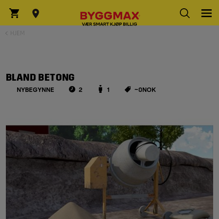
HJEM
BLAND BETONG
NYBEGYNNE
2
1
~
0
NOK