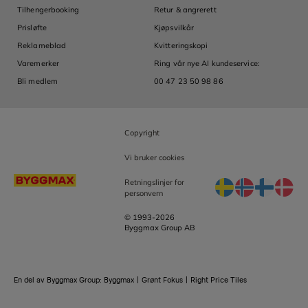
Om 
Tilhengerbooking
Retur & angrerett
Ledig
Prisløfte
Kjøpsvilkår
Våre
Reklameblad
Kvitteringskopi
Inve
Varemerker
Ring vår nye AI kundeservice:
Åpen
Bli medlem
00 47 23 50 98 86
Likes
Copyright
Vi bruker cookies
Retningslinjer for
personvern
© 1993-2026
Byggmax Group AB
En del av Byggmax Group:
Byggmax
|
Grønt Fokus
|
Right Price Tiles