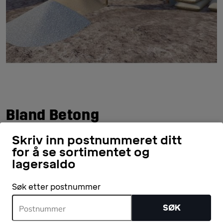
Bland Betong
Skriv inn postnummeret ditt
STEG FOR STEG
for å se sortimentet og
lagersaldo
MATERIALE
Søk etter postnummer
Steg for steg
SØK
Her følger trinn-for-trinn instruksjoner som viser hvordan du