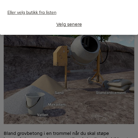
lykkes med ditt byggeprosjekt.
Eller velg butikk fra listen
Steg 1
Velg senere
Bland grovbetong i en trommel når du skal støpe