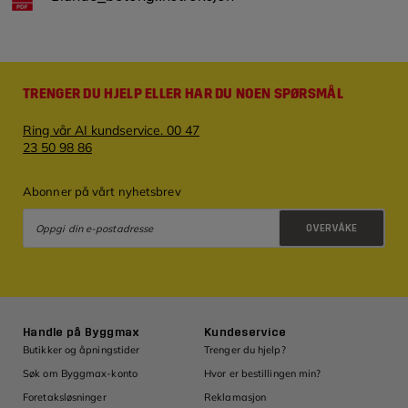
TRENGER DU HJELP ELLER HAR DU NOEN SPØRSMÅL
Ring vår AI kundservice. 00 47
23 50 98 86
Abonner på vårt nyhetsbrev
OVERVÅKE
Retningslinjer for personvern
Handle på Byggmax
Kundeservice
Ins
Butikker og åpningstider
Trenger du hjelp?
Inspi
Søk om Byggmax-konto
Hvor er bestillingen min?
Bygg
Om
Foretaksløsninger
Reklamasjon