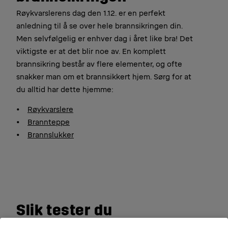
Røykvarslerens dag den 1.12. er en perfekt
anledning til å se over hele brannsikringen din.
Men selvfølgelig er enhver dag i året like bra! Det
viktigste er at det blir noe av. En komplett
brannsikring består av flere elementer, og ofte
snakker man om et brannsikkert hjem. Sørg for at
du alltid har dette hjemme:
Røykvarslere
Brannteppe
Brannslukker
Slik tester du