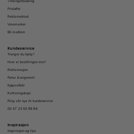
Tilhengerbooking
Prisløfte
Reklameblad
Varemerker
Bli medlem
Kundeservice
Trenger du hjelp?
Hvor er bestillingen min?
Reklamasjon
Retur & angrerett
Kjøpsvilkår
Kvitteringskopi
Ring vår nye AI kundeservice:
00 47 23 50 98 86
Inspirasjon
Inspirasjon og tips