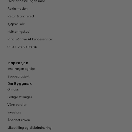
Hvor er bestillingen min?
Reklamasjon
Retur & angrerett
Kjøpsvilkår
Kvitteringskopi
Ring vår nye AI kundeservice:
00 47 23 50 98 86
Inspirasjon
Inspirasjon og tips
Byggeprosjekt
Om Byggmax
Om oss
Ledige stillinger
Våre verdier
Investors
Åpenhetsloven
Likestilling og diskriminering