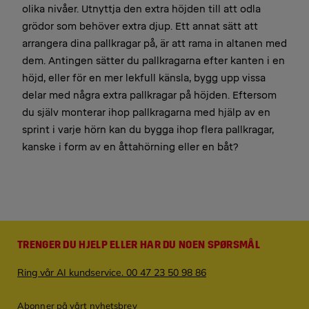
olika nivåer. Utnyttja den extra höjden till att odla
grödor som behöver extra djup. Ett annat sätt att
arrangera dina pallkragar på, är att rama in altanen med
dem. Antingen sätter du pallkragarna efter kanten i en
höjd, eller för en mer lekfull känsla, bygg upp vissa
delar med några extra pallkragar på höjden. Eftersom
du själv monterar ihop pallkragarna med hjälp av en
sprint i varje hörn kan du bygga ihop flera pallkragar,
kanske i form av en åttahörning eller en båt?
TRENGER DU HJELP ELLER HAR DU NOEN SPØRSMÅL
Ring vår AI kundservice. 00 47 23 50 98 86
Abonner på vårt nyhetsbrev