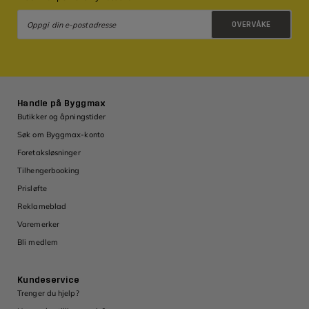
OVERVÅKE
Retningslinjer for personvern
Handle på Byggmax
Butikker og åpningstider
Søk om Byggmax-konto
Foretaksløsninger
Tilhengerbooking
Prisløfte
Reklameblad
Varemerker
Bli medlem
Kundeservice
Trenger du hjelp?