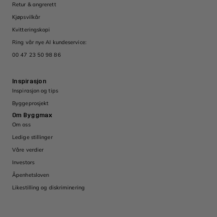
Retur & angrerett
Kjøpsvilkår
Kvitteringskopi
Ring vår nye AI kundeservice:
00 47 23 50 98 86
Inspirasjon
Inspirasjon og tips
Byggeprosjekt
Om Byggmax
Om oss
Ledige stillinger
Våre verdier
Investors
Åpenhetsloven
Likestilling og diskriminering