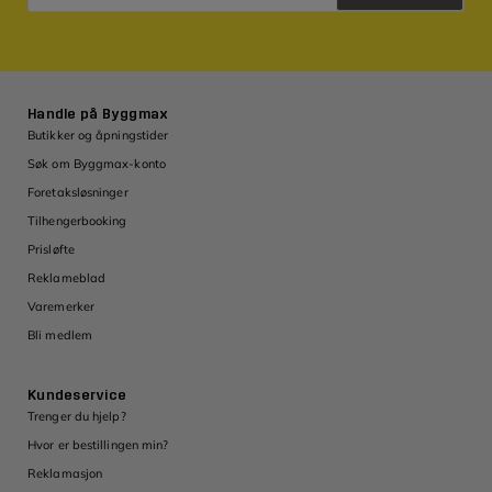
Retningslinjer for personvern
Handle på Byggmax
Butikker og åpningstider
Søk om Byggmax-konto
Foretaksløsninger
Tilhengerbooking
Prisløfte
Reklameblad
Varemerker
Bli medlem
Kundeservice
Trenger du hjelp?
Hvor er bestillingen min?
Reklamasjon