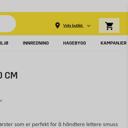
Varekurv
Velg butikk
ILJØ
INNREDNING
HAGEBYGG
KAMPANJER
0 CM
er
ster som er perfekt for å håndtere lettere smuss