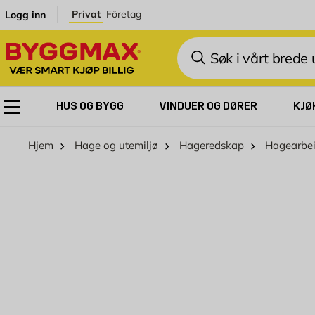
Skip to Content
Privat
Företag
Logg inn
Søk
HUS OG BYGG
VINDUER OG DØRER
KJØ
Hjem
Hage og utemiljø
Hageredskap
Hagearbe