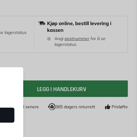
Kjøp online, bestill levering i
kassen
se lagerstatus
Angi
postnummer
for å se
lagerstatus
LEGG I HANDLEKURV
jøp nå, betal senere
365 dagers returrett
Prisløfte