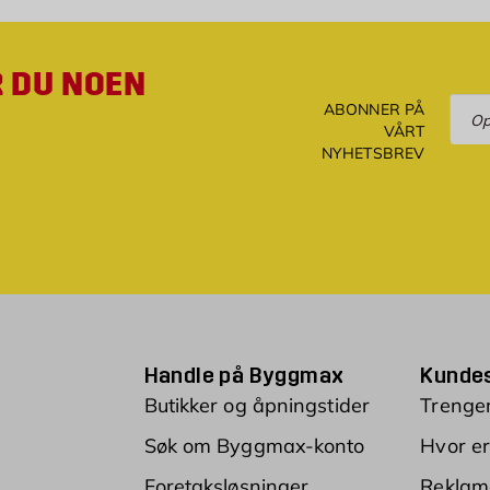
R DU NOEN
Ove
ABONNER PÅ
VÅRT
NYHETSBREV
Handle på Byggmax
Kundes
Butikker og åpningstider
Trenger
Søk om Byggmax-konto
Hvor er
Foretaksløsninger
Reklam