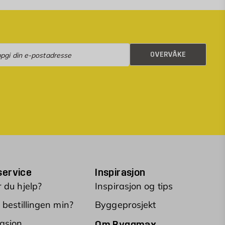
rvåke
OVERVÅKE
ervice
Inspirasjon
 du hjelp?
Inspirasjon og tips
 bestillingen min?
Byggeprosjekt
asjon
Om Byggmax