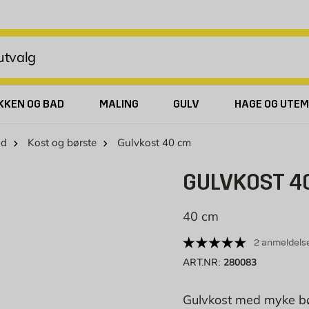
KKEN OG BAD
MALING
GULV
HAGE OG UTEM
id
Kost og børste
Gulvkost 40 cm
GULVKOST 4
40 cm
2 anmeldels
280083
ART.NR:
Gulvkost med myke bør