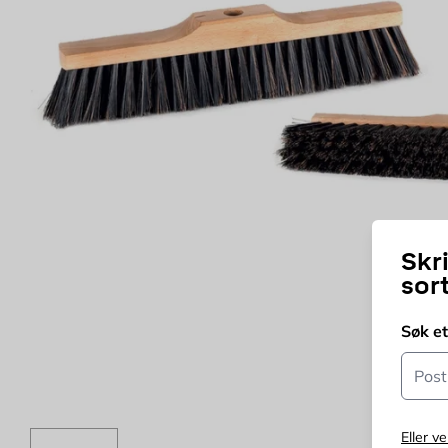
Skr
sor
Søk e
Postn
Eller ve