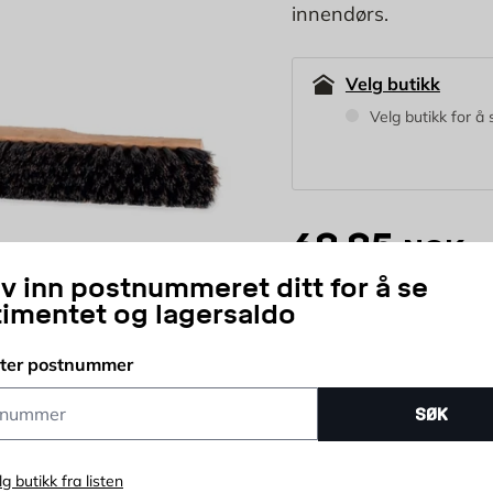
innendørs.
Velg butikk
Velg butikk for å 
69,95
NOK
iv inn postnummeret ditt for å se
timentet og lagersaldo
stk
Antall
tter postnummer
Rask leveranse
K
ummer
SØK
lg butikk fra listen