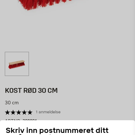
KOST RØD 30 CM
30 cm
1 anmeldelse
280081
ART.NR:
Skriv inn postnummeret ditt
Den røde piassavakosten med en lengde på 30 cm er