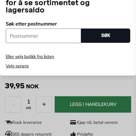
for å se sortimentet og
ideell for feiing av forskjellige overflater med grovere
lagersaldo
skitt.
Vis mer
Søk etter postnummer
Postnummer
Velg butikk
SØK
Velg butikk for å se lagerstatus
Eller velg butikk fra listen
Kjøp online, bestill levering i kassen
Velg senere
Angi
postnummer
for å se lagerstatus
39,95
NOK
LEGG I HANDLEKURV
stk
Antall
Rask leveranse
Kjøp nå, betal senere
365 dagers returrett
Prisløfte