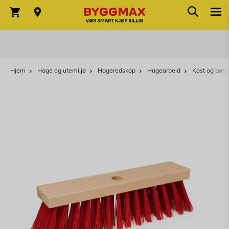
Søk
Skip to Content
Søk
Varekurv
Hjem
Hage og utemiljø
Hageredskap
Hagearbeid
Kost og børs