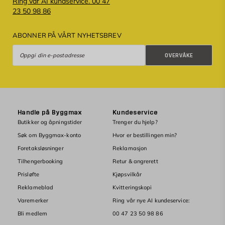
Ring vår AI kundservice. 00 47
23 50 98 86
ABONNER PÅ VÅRT NYHETSBREV
Overvåke
OVERVÅKE
Handle på Byggmax
Kundeservice
Butikker og åpningstider
Trenger du hjelp?
Søk om Byggmax-konto
Hvor er bestillingen min?
Foretaksløsninger
Reklamasjon
Tilhengerbooking
Retur & angrerett
Prisløfte
Kjøpsvilkår
Reklameblad
Kvitteringskopi
Varemerker
Ring vår nye AI kundeservice:
Bli medlem
00 47 23 50 98 86