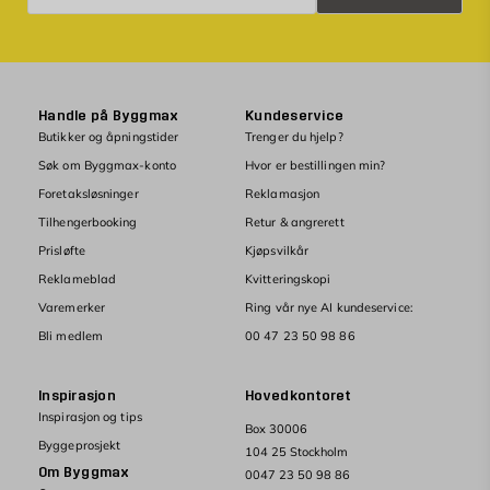
Handle på Byggmax
Kundeservice
Butikker og åpningstider
Trenger du hjelp?
Søk om Byggmax-konto
Hvor er bestillingen min?
Foretaksløsninger
Reklamasjon
Tilhengerbooking
Retur & angrerett
Prisløfte
Kjøpsvilkår
Reklameblad
Kvitteringskopi
Varemerker
Ring vår nye AI kundeservice:
Bli medlem
00 47 23 50 98 86
Inspirasjon
Hovedkontoret
Inspirasjon og tips
Box 30006
Byggeprosjekt
104 25 Stockholm
Om Byggmax
0047 23 50 98 86