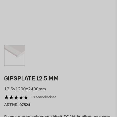
GIPSPLATE 12,5 MM
12,5x1200x2400mm
10 anmeldelser
07524
ART.NR:
Denne platen holder en såkalt SCAN-kvalitet, noe som