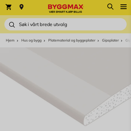
Skip to Content
Søk
Varekurv
Søk
Hjem
Hus og bygg
Platematerial og byggeplater
Gipsplater
Gip