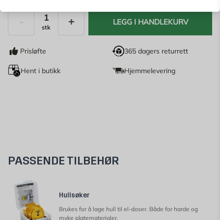
LEGG I HANDLEKURV
stk
Antall
Prisløfte
365 dagers returrett
Hent i butikk
Hjemmelevering
PASSENDE TILBEHØR
Hullsøker
Brukes for å lage hull til el-doser. Både for harde og
myke platematerialer.