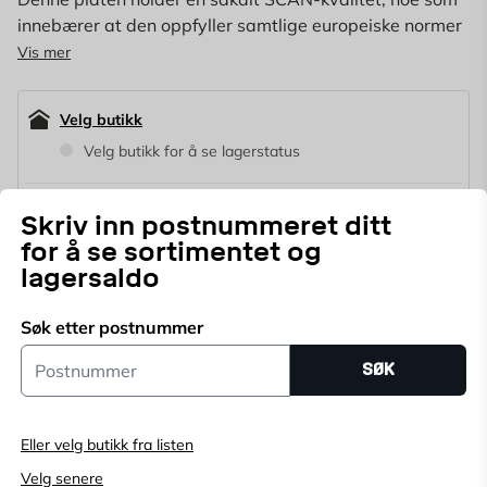
innebærer at den oppfyller samtlige europeiske normer
når det gjelder materialsammensetning, densitet og
Vis mer
vekt. I tillegg til den europeiske klassifiseringen,
oppfyller platen kravene til Norsk standard.
Velg butikk
Velg butikk for å se lagerstatus
Kjøp online, bestill levering i kassen
Skriv inn postnummeret ditt
Angi
postnummer
for å se lagerstatus
for å se sortimentet og
lagersaldo
149
NOK
Søk etter postnummer
Ordinær pris
Postnummer
SØK
144,53
NOK
149 NOK
Eller velg butikk fra listen
Pris Per Pall
(
1
Stk)
Velg senere