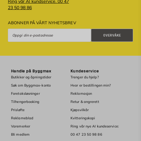
Ring vår AI kundservice. 00 47
23 50 98 86
ABONNER PÅ VÅRT NYHETSBREV
Overvåke
OVERVÅKE
Handle på Byggmax
Kundeservice
Butikker og åpningstider
Trenger du hjelp?
Søk om Byggmax-konto
Hvor er bestillingen min?
Foretaksløsninger
Reklamasjon
Tilhengerbooking
Retur & angrerett
Prisløfte
Kjøpsvilkår
Reklameblad
Kvitteringskopi
Varemerker
Ring vår nye AI kundeservice:
Bli medlem
00 47 23 50 98 86