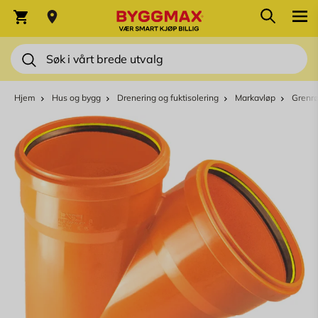
Skip to Content
Søk
Varekurv
Søk
Hjem
Hus og bygg
Drenering og fuktisolering
Markavløp
Grenrør