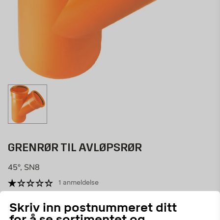
GRENRØR TIL AVLØPSRØR
45°, SN8
1 anmeldelse
31130
ART.NR:
Skriv inn postnummeret ditt
for å se sortimentet og
Høykvalitative Markgrenerør. Disse jordgrenrørene av