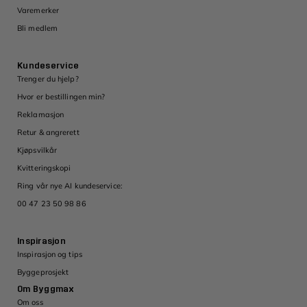
Varemerker
Bli medlem
Kundeservice
Trenger du hjelp?
Hvor er bestillingen min?
Reklamasjon
Retur & angrerett
Kjøpsvilkår
Kvitteringskopi
Ring vår nye AI kundeservice:
00 47 23 50 98 86
Inspirasjon
Inspirasjon og tips
Byggeprosjekt
Om Byggmax
Om oss