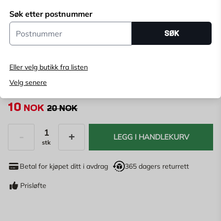
Søk etter postnummer
Velg butikk
Postnummer
SØK
Velg butikk for å se lagerstatus
Kjøp online, bestill levering i kassen
Eller velg butikk fra listen
Angi
postnummer
for å se lagerstatus
Velg senere
10
NOK
20 NOK
LEGG I HANDLEKURV
stk
Antall
Betal for kjøpet ditt i avdrag
365 dagers returrett
Prisløfte