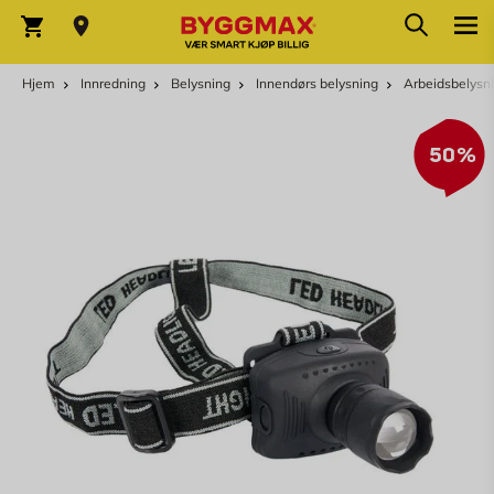
Skip to Content
Søk
Varekurv
Hjem
Innredning
Belysning
Innendørs belysning
Arbeidsbelysn
50%