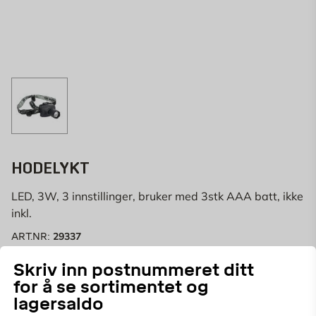
HODELYKT
LED, 3W, 3 innstillinger, bruker med 3stk AAA batt, ikke
inkl.
29337
ART.NR:
Skriv inn postnummeret ditt
Praktisk hodelykt med LED-funksjon. God å ha ved
for å se sortimentet og
arbeid i mørke miljøer eller på kveldstid når du må ha
lagersaldo
hendene fri.
Vis mer