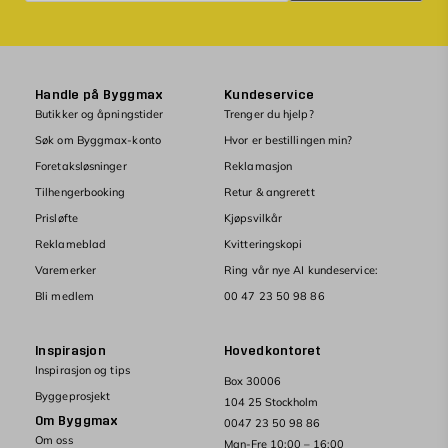
Handle på Byggmax
Kundeservice
Butikker og åpningstider
Trenger du hjelp?
Søk om Byggmax-konto
Hvor er bestillingen min?
Foretaksløsninger
Reklamasjon
Tilhengerbooking
Retur & angrerett
Prisløfte
Kjøpsvilkår
Reklameblad
Kvitteringskopi
Varemerker
Ring vår nye AI kundeservice:
Bli medlem
00 47 23 50 98 86
Inspirasjon
Hovedkontoret
Inspirasjon og tips
Box 30006
Byggeprosjekt
104 25 Stockholm
Om Byggmax
0047 23 50 98 86
Om oss
Man-Fre 10:00 – 16:00