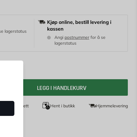
ettvektspanel, gipsplater og plast, og til
tikkontakter, boksinstallasjon og rørlegging.
Kjøp online, bestill levering i
kassen
se lagerstatus
Angi
postnummer
for å se
lagerstatus
LEGG I HANDLEKURV
agers returrett
Hent i butikk
Hjemmelevering