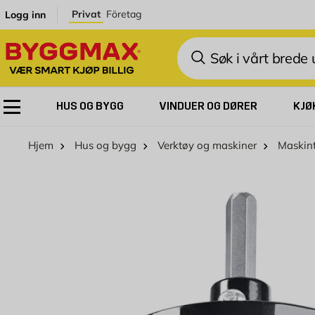
Skip to Content
Privat
Företag
Logg inn
Søk
HUS OG BYGG
VINDUER OG DØRER
KJØ
Hjem
Hus og bygg
Verktøy og maskiner
Maskint