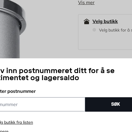
Vis mer
keramikk, naturstein, l
installasjonsarbeid, s
Velg butikk
Velg butikk for å 
249
NOK
iv inn postnummeret ditt for å se
timentet og lagersaldo
stk
tter postnummer
Antall
ummer
Prisløfte
365 d
SØK
lg butikk fra listen
enere