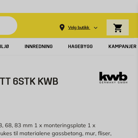
Varekurv
Velg butikk
ILJØ
INNREDNING
HAGEBYGG
KAMPANJER
TT 6STK KWB
53, 68, 83 mm 1 x monteringsplate 1 x
kes til materialene gassbetong, mur, fliser,