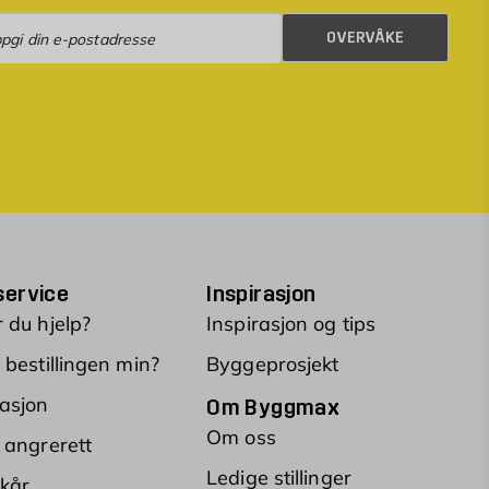
rvåke
OVERVÅKE
ervice
Inspirasjon
 du hjelp?
Inspirasjon og tips
 bestillingen min?
Byggeprosjekt
asjon
Om Byggmax
Om oss
 angrerett
Ledige stillinger
lkår