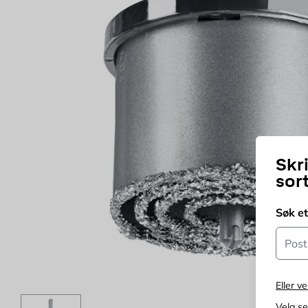
Skr
sor
Søk e
Postn
Eller ve
Velg s