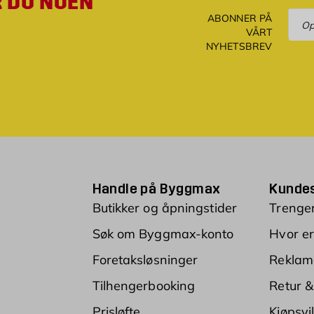
R DU NOEN
Ove
ABONNER PÅ
VÅRT
NYHETSBREV
Handle på Byggmax
Kundes
Butikker og åpningstider
Trenger
Søk om Byggmax-konto
Hvor er
Foretaksløsninger
Reklam
Tilhengerbooking
Retur &
Prisløfte
Kjøpsvi