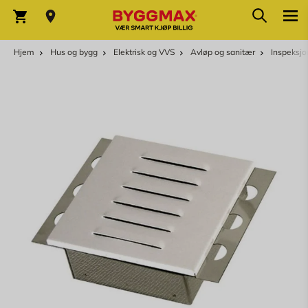
Skip to Content
Søk
Varekurv
Hjem
Hus og bygg
Elektrisk og VVS
Avløp og sanitær
Inspeksjo