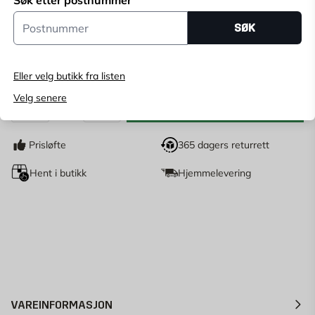
Søk etter postnummer
Angi
postnummer
for å se lagerstatus
Postnummer
SØK
269
NOK
Eller velg butikk fra listen
Velg senere
LEGG I HANDLEKURV
stk
Antall
Prisløfte
365 dagers returrett
Hent i butikk
Hjemmelevering
VAREINFORMASJON