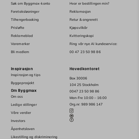
Søk om Byggmax-konto
Hvor er bestillingen min?
Foretaksløsninger
Reklamasjon
Tilhengerbooking
Retur & angrerett
Prisløfte
Kjøpsvilkår
Reklameblad
Kvitteringskopi
Varemerker
Ring vår nye AI kundeservice:
Bli medlem
00 47 23 50 98 86
Inspirasjon
Hovedkontoret
Inspirasjon og tips
Box 30006
Byggeprosjekt
104 25 Stockholm
Om Byggmax
0047 23 50 98 86
Om oss
Man-Fre 10:00 – 16:00
Org.nr: 989 986 147
Ledige stillinger
Våre verdier
Investors
Åpenhetsloven
Likestilling og diskriminering