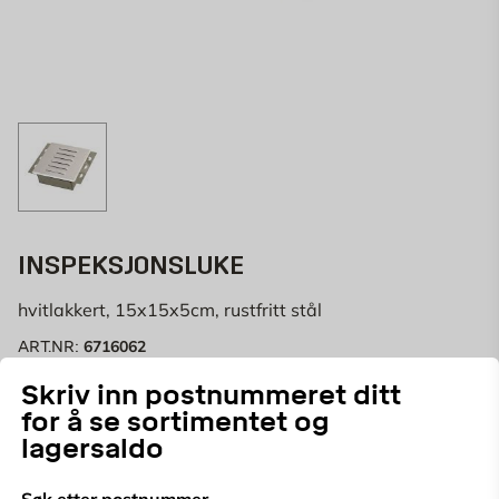
INSPEKSJONSLUKE
hvitlakkert, 15x15x5cm, rustfritt stål
6716062
ART.NR:
Skriv inn postnummeret ditt
Hvitlakkert inspeksjonsluke produsert i rustfritt stål.
for å se sortimentet og
lagersaldo
Kun online