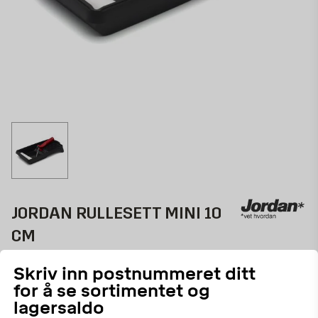
JORDAN RULLESETT MINI 10
CM
10 cm glatte underlag
Skriv inn postnummeret ditt
for å se sortimentet og
30106
ART.NR:
lagersaldo