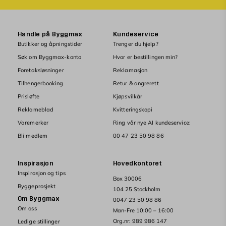
Handle på Byggmax
Kundeservice
Butikker og åpningstider
Trenger du hjelp?
Søk om Byggmax-konto
Hvor er bestillingen min?
Foretaksløsninger
Reklamasjon
Tilhengerbooking
Retur & angrerett
Prisløfte
Kjøpsvilkår
Reklameblad
Kvitteringskopi
Varemerker
Ring vår nye AI kundeservice:
Bli medlem
00 47 23 50 98 86
Inspirasjon
Hovedkontoret
Inspirasjon og tips
Box 30006
Byggeprosjekt
104 25 Stockholm
Om Byggmax
0047 23 50 98 86
Om oss
Man-Fre 10:00 – 16:00
Org.nr: 989 986 147
Ledige stillinger