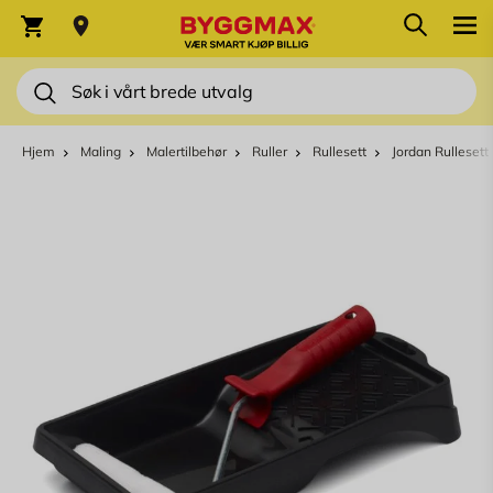
Skip to Content
Søk
Varekurv
Søk
Hjem
Maling
Malertilbehør
Ruller
Rullesett
Jordan Rullesett