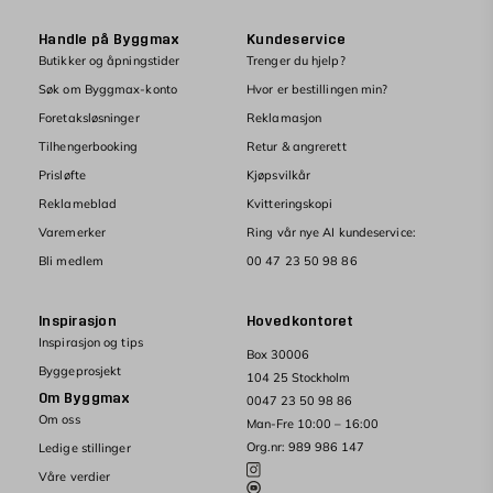
Handle på Byggmax
Kundeservice
Butikker og åpningstider
Trenger du hjelp?
Søk om Byggmax-konto
Hvor er bestillingen min?
Foretaksløsninger
Reklamasjon
Tilhengerbooking
Retur & angrerett
Prisløfte
Kjøpsvilkår
Reklameblad
Kvitteringskopi
Varemerker
Ring vår nye AI kundeservice:
Bli medlem
00 47 23 50 98 86
Inspirasjon
Hovedkontoret
Inspirasjon og tips
Box 30006
Byggeprosjekt
104 25 Stockholm
Om Byggmax
0047 23 50 98 86
Om oss
Man-Fre 10:00 – 16:00
Org.nr: 989 986 147
Ledige stillinger
Våre verdier