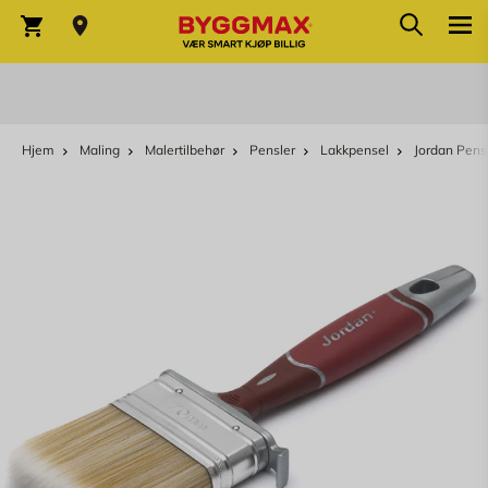
Søk
Skip to Content
Søk
Varekurv
Hjem
Maling
Malertilbehør
Pensler
Lakkpensel
Jordan Pens