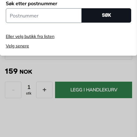
Søk etter postnummer
Postnummer
SØK
Velg butikk
Velg butikk for å se lagerstatus
Eller velg butikk fra listen
Kjøp online, bestill levering i kassen
Velg senere
Angi
postnummer
for å se lagerstatus
159
NOK
LEGG I HANDLEKURV
stk
Antall