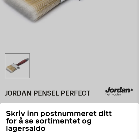
JORDAN PENSEL PERFECT
70mm inne
Skriv inn postnummeret ditt
30556
ART.NR:
for å se sortimentet og
lagersaldo
Flat pensel til alle typer maling, interiørbeis, lakk og olje
som gir meget pent sluttresultat.