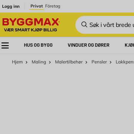
Skip to Content
Privat
Företag
Logg inn
Søk
HUS OG BYGG
VINDUER OG DØRER
KJØ
Hjem
Maling
Malertilbehør
Pensler
Lakkpen