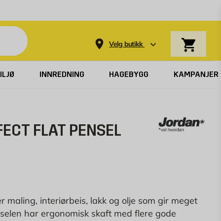
Varekurv
Velg butikk
ILJØ
INNREDNING
HAGEBYGG
KAMPANJER
ECT FLAT PENSEL
per maling, interiørbeis, lakk og olje som gir meget
enselen har ergonomisk skaft med flere gode