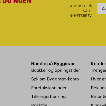
R DU NOEN
Ove
ABONNER PÅ
VÅRT
NYHETSBREV
Handle på Byggmax
Kundes
Butikker og åpningstider
Trenger
Søk om Byggmax-konto
Hvor er
Foretaksløsninger
Reklam
Tilhengerbooking
Retur &
Prisløfte
Kjøpsvi