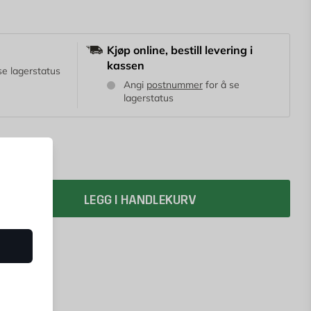
patentert bordstøtte og spannholder på siden.
Kjøp online, bestill levering i
kassen
se lagerstatus
Angi
postnummer
for å se
lagerstatus
LEGG I HANDLEKURV