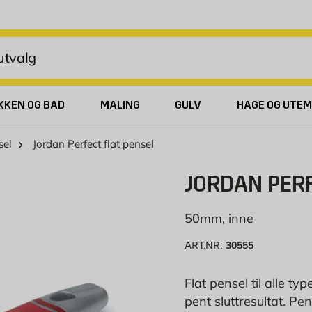
KKEN OG BAD
MALING
GULV
HAGE OG UTEM
sel
Jordan Perfect flat pensel
JORDAN PERF
50mm, inne
30555
ART.NR:
Flat pensel til alle ty
pent sluttresultat. P