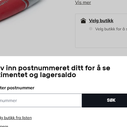
Vis mer
grepsalternativer og 
Velg butikk
Velg butikk for å 
129
NOK
iv inn postnummeret ditt for å se
timentet og lagersaldo
stk
tter postnummer
Antall
ummer
SØK
lg butikk fra listen
enere