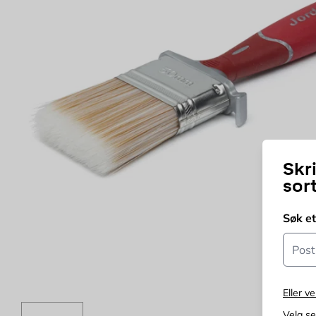
Skr
sor
Søk e
Postn
Eller ve
Velg s