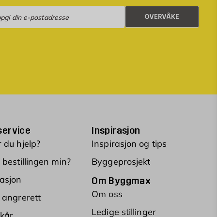
rvåke
OVERVÅKE
ervice
Inspirasjon
 du hjelp?
Inspirasjon og tips
 bestillingen min?
Byggeprosjekt
asjon
Om Byggmax
Om oss
 angrerett
Ledige stillinger
lkår