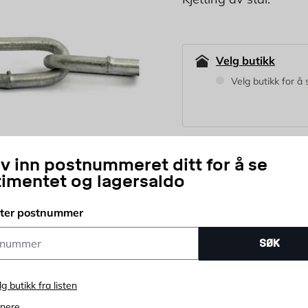
Velg butikk
Velg butikk for å 
Tykkelse:
iv inn postnummeret ditt for å se
timentet og lagersaldo
5 mm (125 kg)
6 m
Lengde:
tter postnummer
2 m
ummer
SØK
159
NOK
Fra
lg butikk fra listen
enere