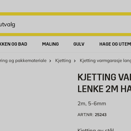
KKEN OG BAD
MALING
GULV
HAGE OG UTEM
kring og pakkemateriale
Kjetting
Kjetting varmgarasje la
KJETTING V
LENKE 2M H
2m, 5-6mm
25243
ART.NR:
Kjetting av stål.