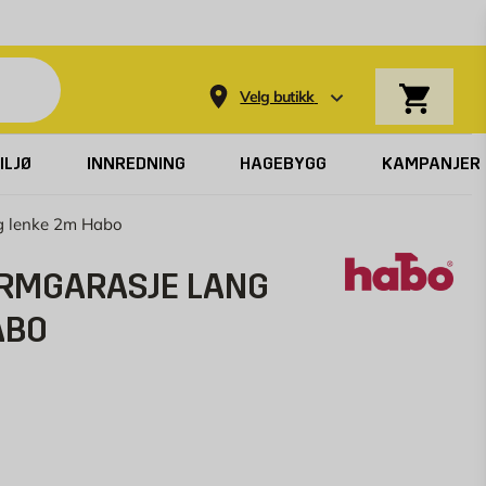
Varekurv
Velg butikk
ILJØ
INNREDNING
HAGEBYGG
KAMPANJER
ng lenke 2m Habo
ARMGARASJE LANG
ABO