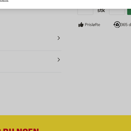
stk
Antall
Prisløfte
365 d