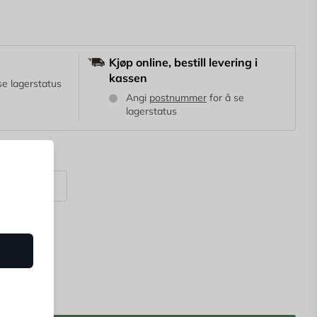
Kjøp online, bestill levering i
kassen
se lagerstatus
Angi
postnummer
for å se
lagerstatus
m (160 kg)