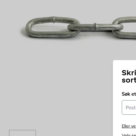
Skr
sor
Søk e
Postn
Eller ve
Velg s