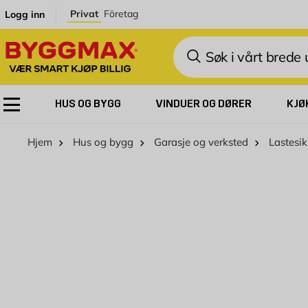
Skip to Content
Privat
Företag
Logg inn
Søk
HUS OG BYGG
VINDUER OG DØRER
KJØ
Hjem
Hus og bygg
Garasje og verksted
Lastesi