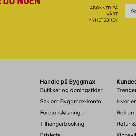
R DU NOEN
Ove
ABONNER PÅ
VÅRT
NYHETSBREV
Handle på Byggmax
Kundes
Butikker og åpningstider
Trenger
Søk om Byggmax-konto
Hvor er
Foretaksløsninger
Reklam
Tilhengerbooking
Retur &
Prisløfte
Kjøpsvi