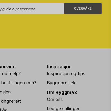
rvåke
OVERVÅKE
ervice
Inspirasjon
 du hjelp?
Inspirasjon og tips
 bestillingen min?
Byggeprosjekt
asjon
Om Byggmax
Om oss
 angrerett
Ledige stillinger
lkår