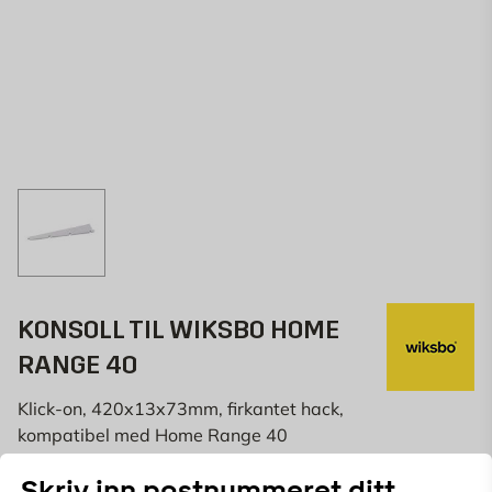
KONSOLL TIL WIKSBO HOME
RANGE 40
Klick-on, 420x13x73mm, firkantet hack,
kompatibel med Home Range 40
1 anmeldelse
Skriv inn postnummeret ditt