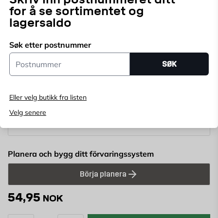
259215
ART.NR:
for å se sortimentet og
lagersaldo
Konsoll til oppbevaringssystemet Arbo Home Range
40.
Søk etter postnummer
Postnummer
SØK
Velg butikk
Velg butikk for å se lagerstatus
Eller velg butikk fra listen
Kjøp online, bestill levering i kassen
Velg senere
Angi
postnummer
for å se lagerstatus
Planera och bygg ditt förvaringssystem
Börja planera
54,95
NOK