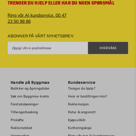
TRENGER DU HJELP ELLER HAR DU NOEN SPØRSMÅL
Ring vår AI kundservice. 00 47
23 50 98 86
ABONNER PÅ VÅRT NYHETSBREV
Overvåke
OVERVÅKE
Handle på Byggmax
Kundeservice
Butikker og åpningstider
Trenger du hjelp?
Søk om Byggmax-konto
Hvor er bestillingen min?
Foretaksløsninger
Reklamasjon
Tilhengerbooking
Retur & angrerett
Prisløfte
Kjøpsvilkår
Reklameblad
Kvitteringskopi
Varemerker
Ring vår nye AI kundeservice: