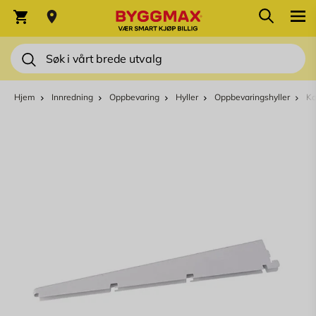
Skip to Content
Søk
Varekurv
Søk
Hjem
Innredning
Oppbevaring
Hyller
Oppbevaringshyller
Ko