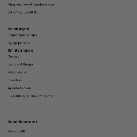
Ring vår nye AI kundeservice:
00 47 23 50 98 86
Inspirasjon
Inspirasjon og tips
Byggeprosjekt
Om Byggmax
Om oss
Ledige stillinger
Våre verdier
Investors
Åpenhetsloven
Likestilling og diskriminering
Hovedkontoret
Box 30006