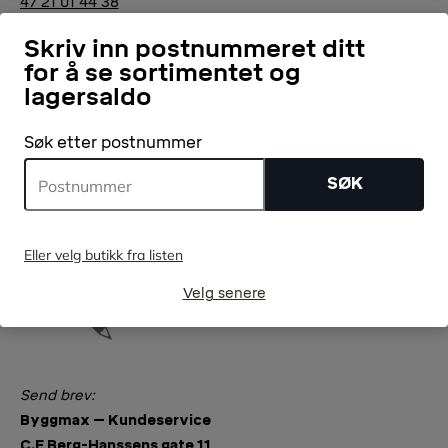
47 21 01 44 38
Man-Fre: 08-16
Skriv inn postnummeret ditt
for å se sortimentet og
lagersaldo
Søk etter postnummer
SØK
Send e-post
support@byggmax.no
Svar i løpet av 48 timer på hverdager
Eller velg butikk fra listen
Velg senere
Send brev:
Byggmax – Kundeservice
C.E Berg-Hanssens gate 11