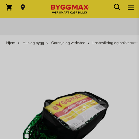
Søk
Skip to Content
Søk
Varekurv
Hjem
Hus og bygg
Garasje og verksted
Lastesikring og pakkemater