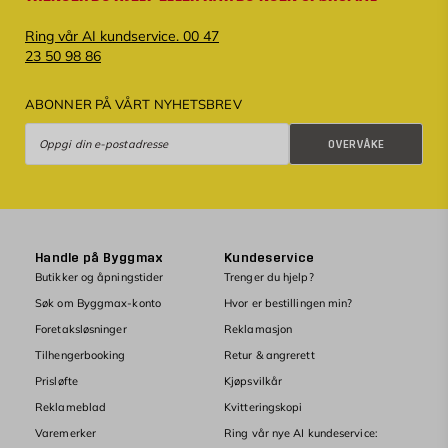
Ring vår AI kundservice. 00 47
23 50 98 86
ABONNER PÅ VÅRT NYHETSBREV
Overvåke
OVERVÅKE
Handle på Byggmax
Kundeservice
Butikker og åpningstider
Trenger du hjelp?
Søk om Byggmax-konto
Hvor er bestillingen min?
Foretaksløsninger
Reklamasjon
Tilhengerbooking
Retur & angrerett
Prisløfte
Kjøpsvilkår
Reklameblad
Kvitteringskopi
Varemerker
Ring vår nye AI kundeservice: