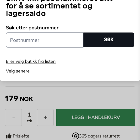
for å se sortimentet og
Perfekt for sikker transport. Dette elastiske lastnettet er
lagersaldo
ideelt for å sikkert transportere lettere gods og hindre
at løst materiale blåser av tilhengeren.
Vis mer
Søk etter postnummer
Postnummer
SØK
Velg butikk
Velg butikk for å se lagerstatus
Eller velg butikk fra listen
Kjøp online, bestill levering i kassen
Velg senere
Angi
postnummer
for å se lagerstatus
179
NOK
LEGG I HANDLEKURV
stk
Antall
Prisløfte
365 dagers returrett