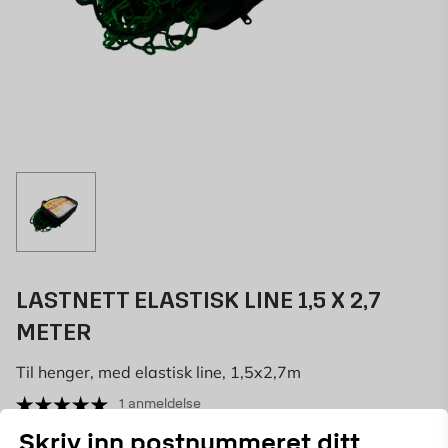
LASTNETT ELASTISK LINE 1,5 X 2,7
METER
Til henger, med elastisk line, 1,5x2,7m
1 anmeldelse
28158
ART.NR:
Skriv inn postnummeret ditt