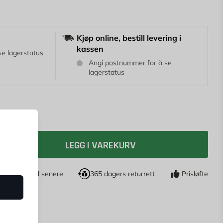
Kjøp online, bestill levering i
kassen
se lagerstatus
Angi
postnummer
for å se
lagerstatus
LEGG I VAREKURV
jøp nå, betal senere
365 dagers returrett
Prisløfte