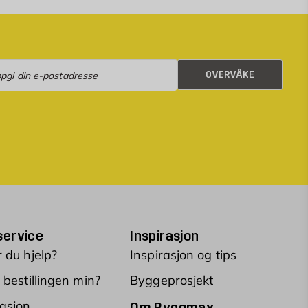
rvåke
OVERVÅKE
ervice
Inspirasjon
 du hjelp?
Inspirasjon og tips
 bestillingen min?
Byggeprosjekt
asjon
Om Byggmax