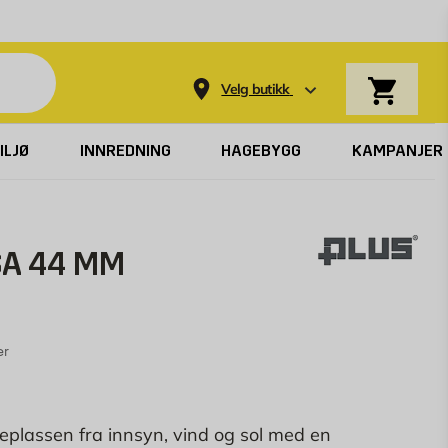
Varekurv
Velg butikk
ILJØ
INNREDNING
HAGEBYGG
KAMPANJER
SA 44 MM
er
teplassen fra innsyn, vind og sol med en