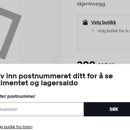
skjermvegg.
Velg butikk
Velg butikk for å 
399
NOK
iv inn postnummeret ditt for å se
timentet og lagersaldo
stk
Antall
tter postnummer
Rask leveranse
K
ummer
SØK
lg butikk fra listen