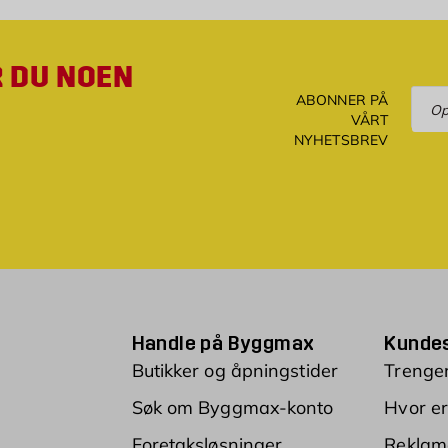
R DU NOEN
Ove
ABONNER PÅ
VÅRT
NYHETSBREV
Handle på Byggmax
Kundes
Butikker og åpningstider
Trenger
Søk om Byggmax-konto
Hvor er
Foretaksløsninger
Reklam