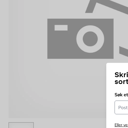
Skr
sor
Søk e
Postn
Eller ve