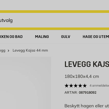
KKEN OG BAD
MALING
GULV
HAGE OG UTEM
egg
Levegg Kajsa 44 mm
LEVEGG KAJ
180x180x4,4 cm
4 anmeldels
087918092
ART.NR:
Beskytt hagen eller u