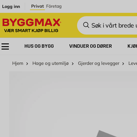
Skip to Content
Privat
Företag
Logg inn
Søk
HUS OG BYGG
VINDUER OG DØRER
KJØ
Hjem
Hage og utemiljø
Gjerder og levegger
Lev