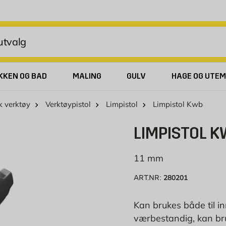
KKEN OG BAD
MALING
GULV
HAGE OG UTEM
sk verktøy
Verktøypistol
Limpistol
Limpistol Kwb
LIMPISTOL 
11 mm
280201
ART.NR:
Kan brukes både til i
værbestandig, kan bru