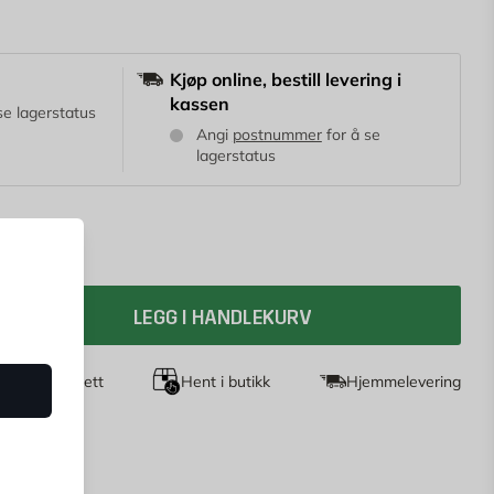
nde materialer: metall, glass, keramikk, marmor,
plast, men ikke PP, PE, Styrofoam.
Kjøp online, bestill levering i
kassen
se lagerstatus
Angi
postnummer
for å se
lagerstatus
LEGG I HANDLEKURV
agers returrett
Hent i butikk
Hjemmelevering