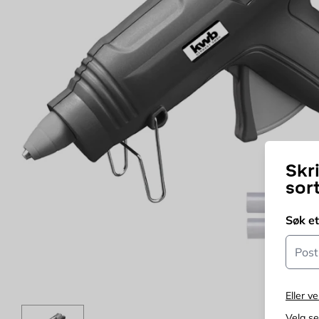
Skr
sor
Søk e
Postn
Eller ve
Velg s