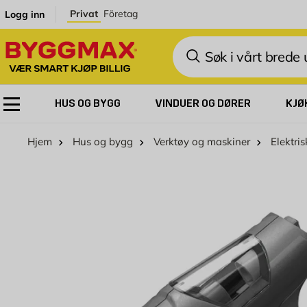
Skip to Content
Privat
Företag
Logg inn
Søk
HUS OG BYGG
VINDUER OG DØRER
KJØ
Hjem
Hus og bygg
Verktøy og maskiner
Elektri