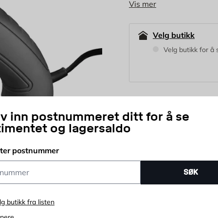
Vis mer
hobbyrom. Limer følge
tre, skinn, tekstiler, 
Velg butikk
Velg butikk for å 
99,95
NOK
iv inn postnummeret ditt for å se
timentet og lagersaldo
stk
tter postnummer
Antall
ummer
Prisløfte
365 d
SØK
lg butikk fra listen
enere