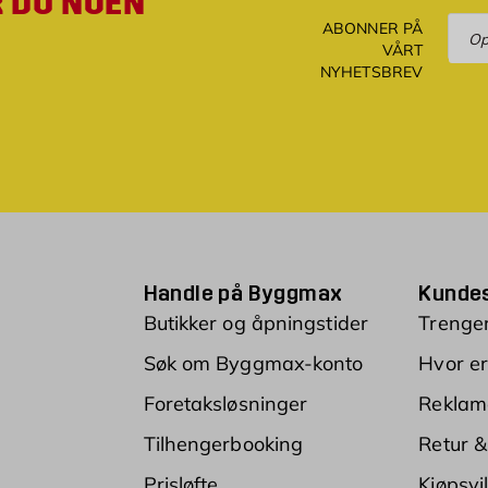
R DU NOEN
Ove
ABONNER PÅ
VÅRT
NYHETSBREV
Handle på Byggmax
Kundes
Butikker og åpningstider
Trenger
Søk om Byggmax-konto
Hvor er
Foretaksløsninger
Reklam
Tilhengerbooking
Retur &
Prisløfte
Kjøpsvi