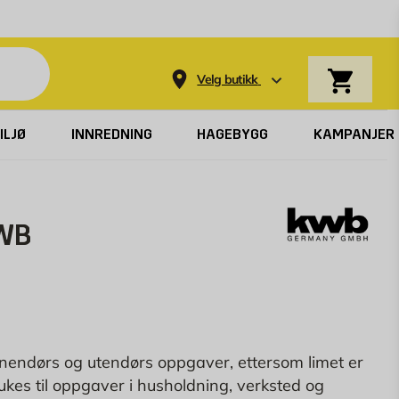
Varekurv
Velg butikk
ILJØ
INNREDNING
HAGEBYGG
KAMPANJER
KWB
nnendørs og utendørs oppgaver, ettersom limet er
kes til oppgaver i husholdning, verksted og