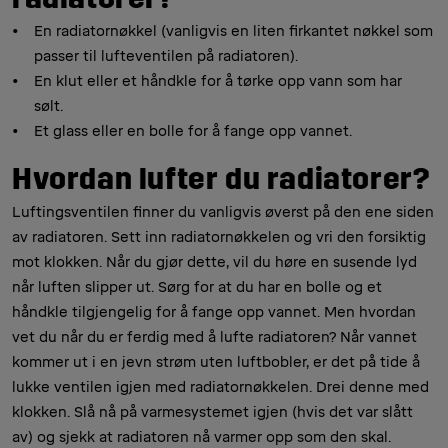
En radiatornøkkel (vanligvis en liten firkantet nøkkel som
passer til lufteventilen på radiatoren).
En klut eller et håndkle for å tørke opp vann som har
sølt.
Et glass eller en bolle for å fange opp vannet.
Hvordan lufter du radiatorer?
Luftingsventilen finner du vanligvis øverst på den ene siden
av radiatoren. Sett inn radiatornøkkelen og vri den forsiktig
mot klokken. Når du gjør dette, vil du høre en susende lyd
når luften slipper ut. Sørg for at du har en bolle og et
håndkle tilgjengelig for å fange opp vannet. Men hvordan
vet du når du er ferdig med å lufte radiatoren? Når vannet
kommer ut i en jevn strøm uten luftbobler, er det på tide å
lukke ventilen igjen med radiatornøkkelen. Drei denne med
klokken. Slå nå på varmesystemet igjen (hvis det var slått
av) og sjekk at radiatoren nå varmer opp som den skal.