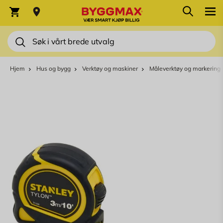
Skip to Content
Søk
Varekurv
Søk
Hjem
Hus og bygg
Verktøy og maskiner
Måleverktøy og markering