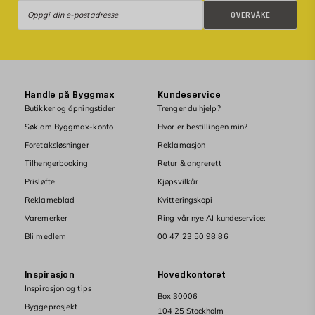
Overvåke
OVERVÅKE
Handle på Byggmax
Kundeservice
Butikker og åpningstider
Trenger du hjelp?
Søk om Byggmax-konto
Hvor er bestillingen min?
Foretaksløsninger
Reklamasjon
Tilhengerbooking
Retur & angrerett
Prisløfte
Kjøpsvilkår
Reklameblad
Kvitteringskopi
Varemerker
Ring vår nye AI kundeservice:
Bli medlem
00 47 23 50 98 86
Inspirasjon
Hovedkontoret
Inspirasjon og tips
Box 30006
Byggeprosjekt
104 25 Stockholm