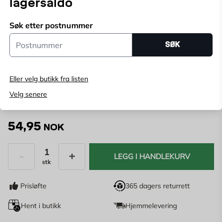
lagersaldo
bedre lesbarhet og økt levetid.
Vis mer
Søk etter postnummer
Postnummer
Velg butikk
SØK
Velg butikk for å se lagerstatus
Eller velg butikk fra listen
Kjøp online, bestill levering i kassen
Angi
postnummer
for å se lagerstatus
Velg senere
54,95
NOK
LEGG I HANDLEKURV
stk
Antall
Prisløfte
365 dagers returrett
Hent i butikk
Hjemmelevering