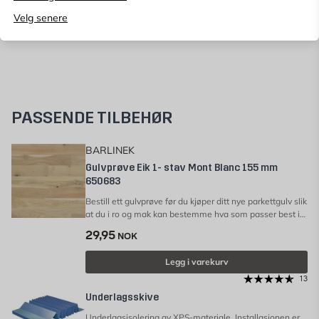
Velg senere
PASSENDE TILBEHØR
BARLINEK
Gulvprøve Eik 1- stav Mont Blanc 155 mm
650683
Bestill ett gulvprøve før du kjøper ditt nye parkettgulv slik
at du i ro og mak kan bestemme hva som passer best i
ditt hjem.
29,95
NOK
Legg i varekurv
13
Underlagsskive
Underlagsisolering av XPS-materiale. Installasjonen er