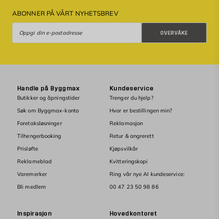
ABONNER PÅ VÅRT NYHETSBREV
Overvåke
OVERVÅKE
Handle på Byggmax
Kundeservice
Butikker og åpningstider
Trenger du hjelp?
Søk om Byggmax-konto
Hvor er bestillingen min?
Foretaksløsninger
Reklamasjon
Tilhengerbooking
Retur & angrerett
Prisløfte
Kjøpsvilkår
Reklameblad
Kvitteringskopi
Varemerker
Ring vår nye AI kundeservice:
Bli medlem
00 47 23 50 98 86
Inspirasjon
Hovedkontoret