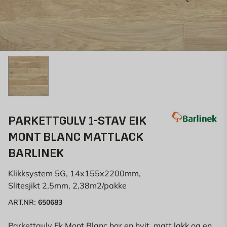
PARKETTGULV 1-STAV EIK
MONT BLANC MATTLACK
BARLINEK
Klikksystem 5G, 14x155x2200mm,
Slitesjikt 2,5mm, 2,38m2/pakke
650683
ART.NR:
Parkettgulv Ek Mont Blanc har en hvit, matt lakk og en