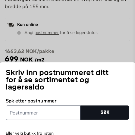
bredde på 155 mm.
Kun online
Angi
postnummer
for å se lagerstatus
1663,62
NOK/pakke
699
NOK
/m2
Skriv inn postnummeret ditt
0 stk emballasje
inkl. ~10% avfall
m2
for å se sortimentet og
(1 pk = 2.38 m2)
lagersaldo
LEGG I HANDLEKURV
Søk etter postnummer
pakke
Postnummer
Antall
SØK
Betal for kjøpet ditt i avdrag
365 dagers returrett
Prisløfte
Eller velg butikk fra listen