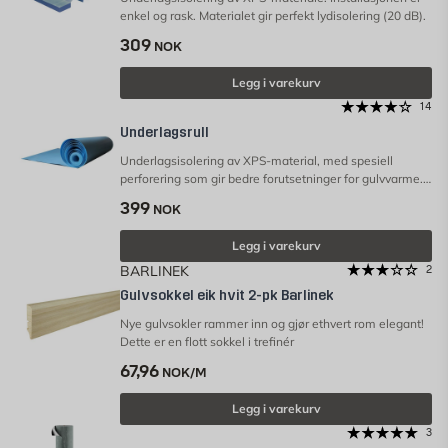
enkel og rask. Materialet gir perfekt lydisolering (20 dB).
309
NOK
Legg i varekurv
14
Underlagsrull
Underlagsisolering av XPS-material, med spesiell
perforering som gir bedre forutsetninger for gulvvarme.
OBS! Underlagsskummet er ikke en fuktsperre.
399
NOK
Legg i varekurv
BARLINEK
2
Gulvsokkel eik hvit 2-pk Barlinek
Nye gulvsokler rammer inn og gjør ethvert rom elegant!
Dette er en flott sokkel i trefinér
67,96
NOK/M
Legg i varekurv
3