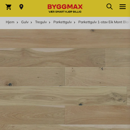
Skip to Content
Søk
Varekurv
Hjem
Gulv
Tregulv
Parkettgulv
Parkettgulv 1-stav Eik Mont Blan