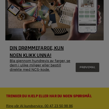
DIN DRØMMEFARGE, KUN
NOEN KLIKK UNNA!
Bla gjennom hundrevis av farger, se
dem i ulike miljøer eller bestill
PRØVEMAL
direkte med NCS-kode.
TRENGER DU HJELP ELLER HAR DU NOEN SPØRSMÅL
Ring vår AI kundservice. 00 47 23 50 98 86