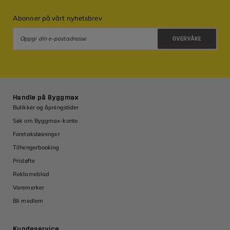
Abonner på vårt nyhetsbrev
OVERVÅKE
Retningslinjer for personvern
Handle på Byggmax
Butikker og åpningstider
Søk om Byggmax-konto
Foretaksløsninger
Tilhengerbooking
Prisløfte
Reklameblad
Varemerker
Bli medlem
Kundeservice