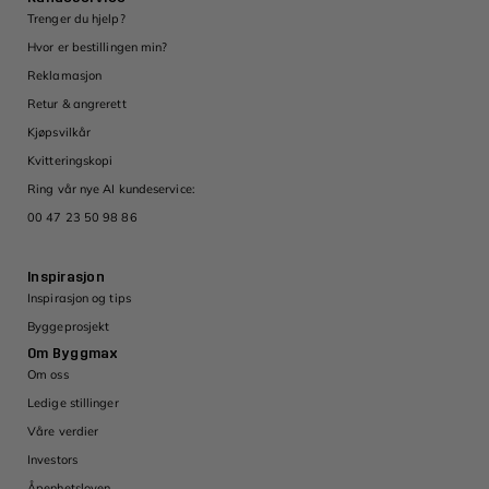
Trenger du hjelp?
Hvor er bestillingen min?
Reklamasjon
Retur & angrerett
Kjøpsvilkår
Kvitteringskopi
Ring vår nye AI kundeservice:
00 47 23 50 98 86
Inspirasjon
Inspirasjon og tips
Byggeprosjekt
Om Byggmax
Om oss
Ledige stillinger
Våre verdier
Investors
Åpenhetsloven