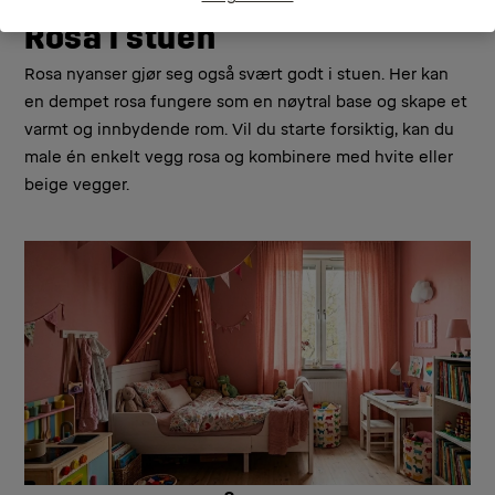
Rosa i stuen
Rosa nyanser gjør seg også svært godt i stuen. Her kan
en dempet rosa fungere som en nøytral base og skape et
varmt og innbydende rom. Vil du starte forsiktig, kan du
male én enkelt vegg rosa og kombinere med hvite eller
beige vegger.