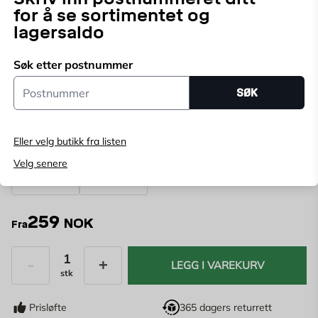
Systemets fleksibilitet tillater mange bruksområder
for å se sortimentet og
med komponenter som kanallengder, bøyinger og
lagersaldo
Velg butikk
overganger.
Velg butikk for å se lagerstatus
Søk etter postnummer
Postnummer
Kjøp online, bestill levering i kassen
SØK
Angi
postnummer
for å se lagerstatus
Eller velg butikk fra listen
Diameter:
Velg senere
100 mm
125 mm
259
NOK
Fra
LEGG I VAREKURV
stk
Antall
Prisløfte
365 dagers returrett