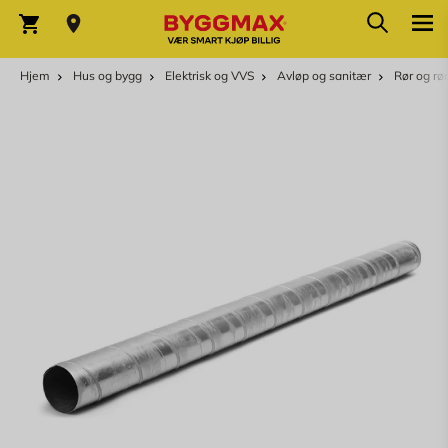
Skip to Content
Søk
Varekurv
Hjem
Hus og bygg
Elektrisk og VVS
Avløp og sanitær
Rør og rø