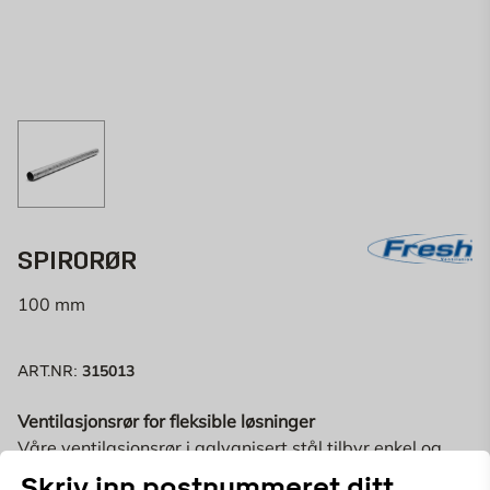
SPIRORØR
100 mm
315013
ART.NR:
Ventilasjonsrør for fleksible løsninger
Våre ventilasjonsrør i galvanisert stål tilbyr enkel og
sikker installasjon for sirkulære kanalsystemer.
Vis mer
Skriv inn postnummeret ditt