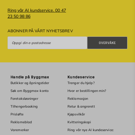
Ring vår AI kundservice. 00 47
23 50 98 86
ABONNER PÅ VÅRT NYHETSBREV
Overvåke
OVERVÅKE
Handle på Byggmax
Kundeservice
Butikker og åpningstider
Trenger du hjelp?
Søk om Byggmax-konto
Hvor er bestillingen min?
Foretaksløsninger
Reklamasjon
Tilhengerbooking
Retur & angrerett
Prisløfte
Kjøpsvilkår
Reklameblad
Kvitteringskopi
Varemerker
Ring vår nye AI kundeservice: