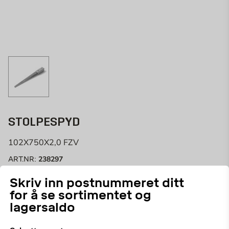
STOLPESPYD
102X750X2,0 FZV
238297
ART.NR:
Skriv inn postnummeret ditt
Stolpespyd varmforsinket for stolpefeste i jord uten
for å se sortimentet og
støping.
lagersaldo
Velg butikk