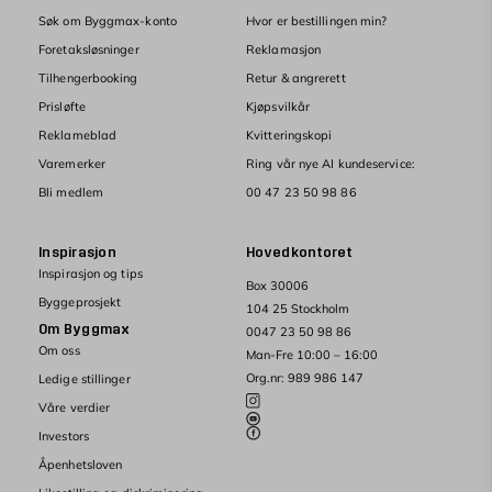
Søk om Byggmax-konto
Hvor er bestillingen min?
Foretaksløsninger
Reklamasjon
Tilhengerbooking
Retur & angrerett
Prisløfte
Kjøpsvilkår
Reklameblad
Kvitteringskopi
Varemerker
Ring vår nye AI kundeservice:
Bli medlem
00 47 23 50 98 86
Inspirasjon
Hovedkontoret
Inspirasjon og tips
Box 30006
Byggeprosjekt
104 25 Stockholm
Om Byggmax
0047 23 50 98 86
Om oss
Man-Fre 10:00 – 16:00
Org.nr: 989 986 147
Ledige stillinger
Våre verdier
Investors
Åpenhetsloven