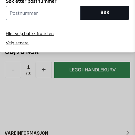
Søk etter postnummer
Postnummer
Velg butikk for å se lagerstatus
SØK
Kjøp online, bestill levering i kassen
Angi
postnummer
for å se lagerstatus
Eller velg butikk fra listen
Velg senere
88,95
NOK
LEGG I HANDLEKURV
stk
Antall
VAREINFORMASJON