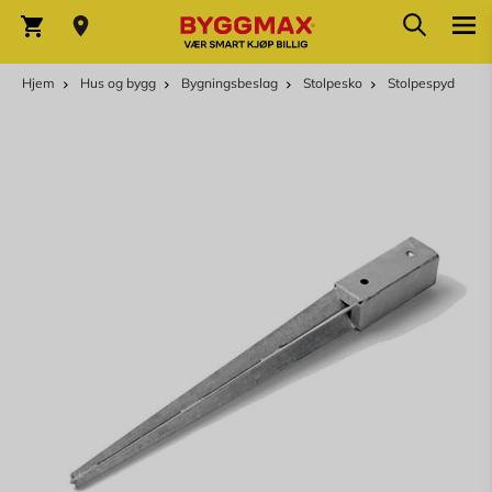
Skip to Content
Søk
Varekurv
Hjem
Hus og bygg
Bygningsbeslag
Stolpesko
Stolpespyd